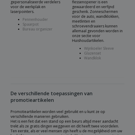
gepersonaliseerde verdelers
flessenopener is een
voor de werkplak en
gewaardeerd en verfijnd
laserpointers.
geschenk. Zonneschermen
voor de auto, wandklokken,
Pennenhouder
meetlinten en
Spaarpot
schroevendraaiers kunnen
Bureau organizer
allemaal gevonden worden in
onze sectie voor
Huishoudartikelen.
Wijnkoeler Sleeve
Glazenset
Wandklok
De verschillende toepassingen van
promotieartikelen
Promotieartikelen worden veel gebruikt en u kunt ze op
verschillende manieren gebruiken.
Het is een feit dat een stand op een beurs altijd meer aandacht
trekt als ze gratis dingen weggeven en dit heeft twee voordelen.
Ten eerste, als er veel mensen zijn heeft u de mogelijkheid om uw