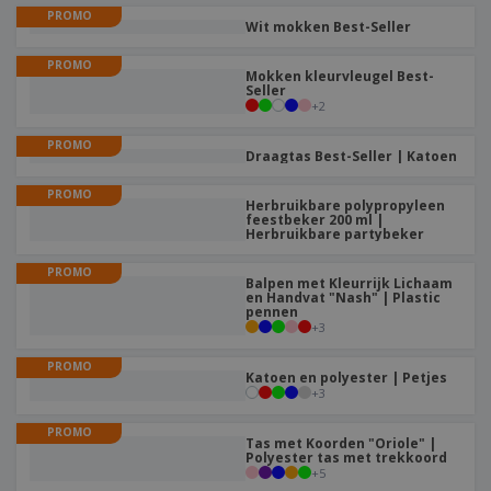
PROMO
Wit mokken Best-Seller
PROMO
Mokken kleurvleugel Best-
Seller
+
2
PROMO
Draagtas Best-Seller | Katoen
PROMO
Herbruikbare polypropyleen
feestbeker 200 ml |
Herbruikbare partybeker
PROMO
Balpen met Kleurrijk Lichaam
en Handvat "Nash" | Plastic
pennen
+
3
PROMO
Katoen en polyester | Petjes
+
3
PROMO
Tas met Koorden "Oriole" |
Polyester tas met trekkoord
+
5