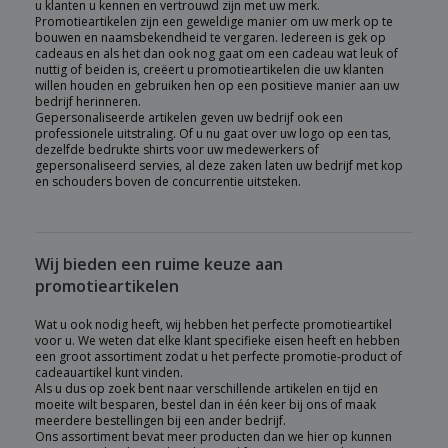
u klanten u kennen en vertrouwd zijn met uw merk.
Promotieartikelen zijn een geweldige manier om uw merk op te
bouwen en naamsbekendheid te vergaren. Iedereen is gek op
cadeaus en als het dan ook nog gaat om een cadeau wat leuk of
nuttig of beiden is, creëert u promotieartikelen die uw klanten
willen houden en gebruiken hen op een positieve manier aan uw
bedrijf herinneren.
Gepersonaliseerde artikelen geven uw bedrijf ook een
professionele uitstraling. Of u nu gaat over uw logo op een tas,
dezelfde bedrukte shirts voor uw medewerkers of
gepersonaliseerd servies, al deze zaken laten uw bedrijf met kop
en schouders boven de concurrentie uitsteken.
Wij bieden een ruime keuze aan
promotieartikelen
Wat u ook nodig heeft, wij hebben het perfecte promotieartikel
voor u. We weten dat elke klant specifieke eisen heeft en hebben
een groot assortiment zodat u het perfecte promotie-product of
cadeauartikel kunt vinden.
Als u dus op zoek bent naar verschillende artikelen en tijd en
moeite wilt besparen, bestel dan in één keer bij ons of maak
meerdere bestellingen bij een ander bedrijf.
Ons assortiment bevat meer producten dan we hier op kunnen