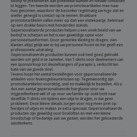
bedrijf te presenteren aan potentiele klanten en nieuwe contacten
te leggen. Ten tweede worden uw promotieartikelen mee naar
huis genomen, waardoor de bezoeker regelmatig uw logo ziet en
sneller geneigd is contact op te nemen. Bruikbare
promotieartikelen vallen meer op dan een visitekaartje, helemaal
op een drukke beurs met honderden stands.
Gepersonaliseerde producten helpen u een uniek beeld van uw
bedrijf te schetsen en het is een geweldige optie voor
personeelsuniformen. Door gemerkte kleding te dragen, zien
klanten altijd gelijk wie er bij uw personeel hoort en het geeft een
professionele uitstraling.
Gepersonaliseerde producten kunnen ook heel goed gebruikt
worden om geld in te zamelen. Van T-shirts voor deelnemers van
een sponsorloop tot sleutelhangers of paraplu´s, verkocht ten
bate van uw goede doel.
Tevens loopt het aantal bestellingen voor gepersonaliseerde-
artikelen voor levensgebeurtenissen op. Tegenwoordig zijn
promotieartikelen voordelig, snel en makkelijk te bestellen. Als u
dus een aantal gepersonaliseerde bierglazen voor uw
vrijgezellenfeest wilt of op voor uw familie op zoek bent naar
dezelfde T-shirts om tijdens een uitje te dragen, is dat geen
probleem. Deze kleine details zorgen voor nog meer pret op
feestjes of uitjes en maken ze extra speciaal. Gepersonaliseerde
producten zijn geweldig voor bruiloften en met een kleine
boodschap of bedankje aan uw gasten, worden het gekoesterde
aandenkens.