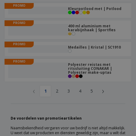
PROMO
Kleurpotlood met | Potlood
PROMO
400 ml aluminium met
karabijnhaak | Sportfles
PROMO
Medailles | Kristal | SC1910
PROMO
Polyester reistas met
ritssluiting CONAKAR |
Polyester make-uptas
‹
›
1
2
3
4
5
De voordelen van promotieartikelen
Naamsbekendheid vergaren voor uw bedrijf is niet altijd makkelijk.
U weet dat uw producten en diensten geweldig zijn, maar u wilt dat