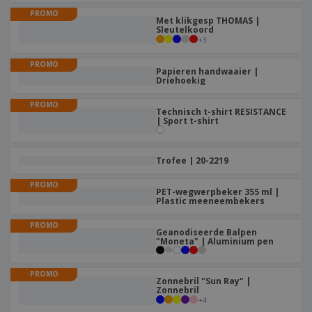
PROMO
Met klikgesp THOMAS |
Sleutelkoord
+
3
PROMO
Papieren handwaaier |
Driehoekig
PROMO
Technisch t-shirt RESISTANCE
| Sport t-shirt
Trofee | 20-2219
PROMO
PET-wegwerpbeker 355 ml |
Plastic meeneembekers
PROMO
Geanodiseerde Balpen
"Moneta" | Aluminium pen
PROMO
Zonnebril "Sun Ray" |
Zonnebril
+
4