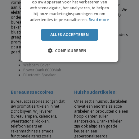
op uw apparaat voor het verbeteren van
vormen als promotieartikel
drinkflesjes dat de groene
aan. Overige nuttige
websitenavigatie, het analyseren, te helpen
kant van uw bedrijf uitlicht. We
elektronische artikelen zijn
bij onze marketinginspanningen en om
bieden tevens een volledig
onder andere mini USB
advertenties te personaliseren.
Read more
gamma aan
bureauventilators,
personaliseerbare
bekerwarmers, USB hubs en
sportkleding voor teams,
bluetooth speakers. Als u
ALLES ACCEPTEREN
polsbandjes, telefoonhouders
graag de meest nuttige
en meer.
promotieproducten wilt, dan
zit u met elektronica altijd
Sportfles
CONFIGUREREN
goed…
Sporttas
Pet
USB stick
Webcam Cover
Power Bank 6000Mah
Bluetooth Speaker
Bureauasseccoires
Huishoudartikelen:
Bureauaccessoires zorgen dat
Onze sectie huishoudartikelen
uw promotieartikelen in het
omvat een enorme selectie
zicht blijven. Wij leveren
artikelen en producten die een
bureaulampen, kalenders,
hoop klanten zullen
weerstations, klokken,
aanspreken. Drankartikelen
telefoonladers en
zijn ook altijd een goede
rekenmachines alsmede
keuze en een
functionele items zoals
gepersonaliseerde