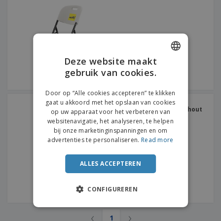
n
t
o
e
n
i
s
d
k
V
a
i
e
e
n
n
l
r
t
g
e
p
e
K
n
a
n
Deze website maakt
o
k
gebruik van cookies.
ENGLISH
o
k
p
i
A
DUTCH
o
n
Door op “Alle cookies accepteren” te klikken
l
p
g
gaat u akkoord met het opslaan van cookies
Meubels voor bestek en
l
o
servies groot roodbruin hout
op uw apparaat voor het verbeteren van
e
n
Inloggen /
websitenavigatie, het analyseren, te helpen
p
d
Registreren
bij onze marketinginspanningen en om
r
e
advertenties te personaliseren.
Read more
o
r
d
w
Klantenservice
u
e
ALLES ACCEPTEREN
c
r
t
p
e
CONFIGUREREN
n
‹
›
1