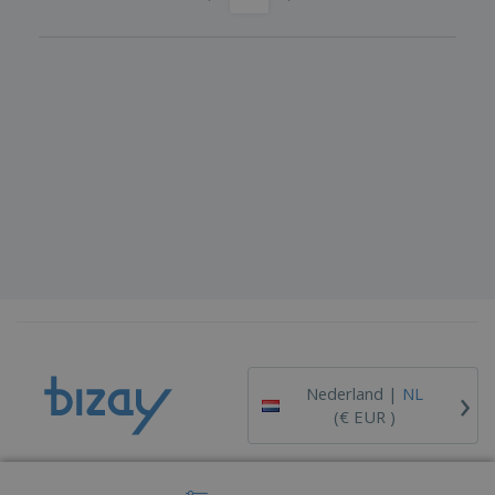
›
Nederland |
NL
(€ EUR )
Klokkenluiderskanaal