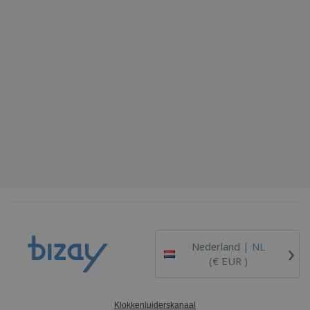
›
Nederland |
NL
(€ EUR )
Klokkenluiderskanaal