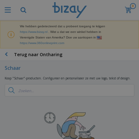
0
B
e
s
t
We hebben gedetecteerd dat u probeert toegang te krijgen
M
s
https://www.bizay.nl
. Wist u dat we een winkel hebben in
a
e
Verenigde Staten van Amerika? Doe uw aankopen in
r
l
https://www.360onlineprint.com
k
l
P
e
e
r
Terug naar Ontharing
t
r
o
i
s
m
n
Schaar
D
o
g
i
t
M
Koop "Schaar"-producten. Configureer en personaliseer ze met uw logo, tekst of design.
s
i
a
p
e
t
K
l
-
e
a
a
P
r
n
y
r
i
t
s
o
T
a
o
e
d
a
a
o
n
u
s
l
r
E
c
s
a
x
K
t
e
r
p
l
e