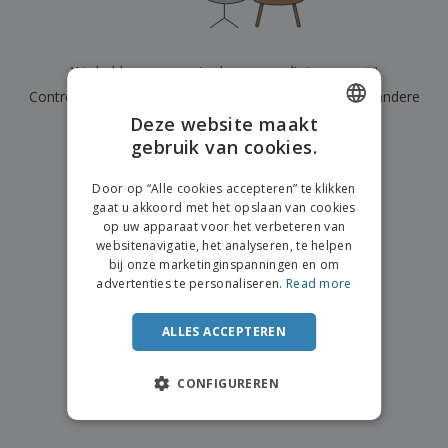
n
t
o
e
n
i
s
d
k
V
a
i
e
e
n
n
We hebben momenteel geen resultaten voor
"
"
l
r
t
g
e
Controleer of u het correct hebt gespeld of zoek een andere
p
e
K
n
a
n
Deze website maakt
term.
o
k
gebruik van cookies.
ENGLISH
o
k
×
p
duidelijke zoek
i
A
DUTCH
o
n
Door op “Alle cookies accepteren” te klikken
l
p
g
gaat u akkoord met het opslaan van cookies
l
o
op uw apparaat voor het verbeteren van
e
n
Inloggen /
websitenavigatie, het analyseren, te helpen
p
d
Registreren
bij onze marketinginspanningen en om
r
e
advertenties te personaliseren.
Read more
o
r
d
w
Klantenservice
u
e
ALLES ACCEPTEREN
c
r
t
p
e
CONFIGUREREN
n