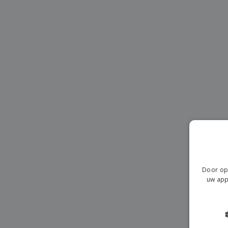
T-shirt
Magneten
Spandoeken
Door op 
uw app