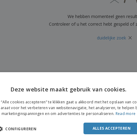
Posters
Eten en snoep
Eco
Boe
Koffers en rugzakken
Printeretiketten
cat
We hebben momenteel geen resul
Controleer of u het correct hebt gespeld of
×
duidelijke zoek
Deze website maakt gebruik van cookies.
“Alle cookies accepteren” te klikken gaat u akkoord met het opslaan van c
araat voor het verbeteren van websitenavigatie, het analyseren, te helpen b
marketinginspanningen en om advertenties te personaliseren.
Read more
ALLES ACCEPTEREN
CONFIGUREREN