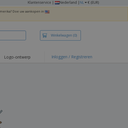
Klantenservice
|
Nederland |
NL
€ (EUR)
 Amerika? Doe uw aankopen in
Winkelwagen
(0)
Inloggen / Registreren
Logo-ontwerp
 items en acties
irts en polo's
duurwerk
enactiviteiten
iswerken
zenddozen
ersonaliseerde
chenken