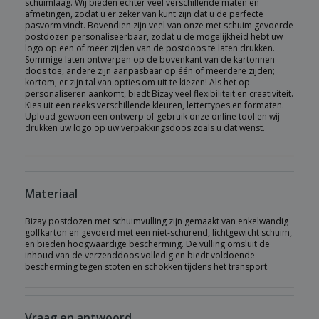
schuimlaag. Wij bieden echter veel verschillende maten en
afmetingen, zodat u er zeker van kunt zijn dat u de perfecte
pasvorm vindt. Bovendien zijn veel van onze met schuim gevoerde
postdozen personaliseerbaar, zodat u de mogelijkheid hebt uw
logo op een of meer zijden van de postdoos te laten drukken.
Sommige laten ontwerpen op de bovenkant van de kartonnen
doos toe, andere zijn aanpasbaar op één of meerdere zijden;
kortom, er zijn tal van opties om uit te kiezen! Als het op
personaliseren aankomt, biedt Bizay veel flexibiliteit en creativiteit.
Kies uit een reeks verschillende kleuren, lettertypes en formaten.
Upload gewoon een ontwerp of gebruik onze online tool en wij
drukken uw logo op uw verpakkingsdoos zoals u dat wenst.
Materiaal
Bizay postdozen met schuimvulling zijn gemaakt van enkelwandig
golfkarton en gevoerd met een niet-schurend, lichtgewicht schuim,
en bieden hoogwaardige bescherming. De vulling omsluit de
inhoud van de verzenddoos volledig en biedt voldoende
bescherming tegen stoten en schokken tijdens het transport.
Vraag en antwoord