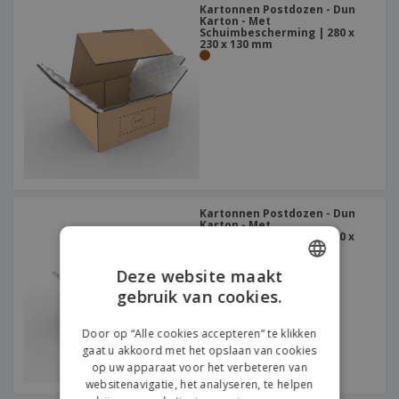
Kartonnen Postdozen - Dun
Karton - Met
Schuimbescherming | 280 x
230 x 130 mm
Kartonnen Postdozen - Dun
Karton - Met
Schuimbescherming | 350 x
280 x 150 mm
Deze website maakt
gebruik van cookies.
ENGLISH
DUTCH
Door op “Alle cookies accepteren” te klikken
gaat u akkoord met het opslaan van cookies
op uw apparaat voor het verbeteren van
websitenavigatie, het analyseren, te helpen