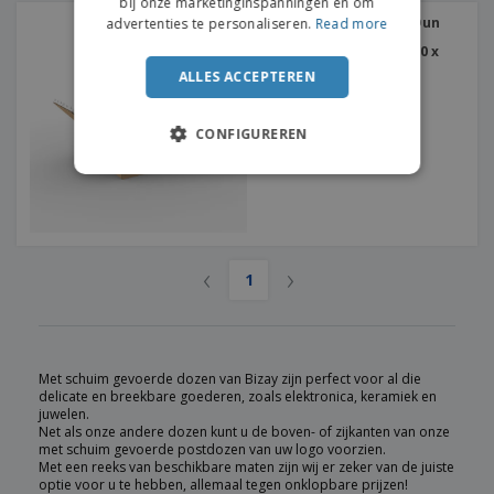
bij onze marketinginspanningen en om
Kartonnen Postdozen - Dun
advertenties te personaliseren.
Read more
Karton - Met
Schuimbescherming | 350 x
280 x 80 mm
ALLES ACCEPTEREN
CONFIGUREREN
‹
›
1
Met schuim gevoerde dozen van Bizay zijn perfect voor al die
delicate en breekbare goederen, zoals elektronica, keramiek en
juwelen.
Net als onze andere dozen kunt u de boven- of zijkanten van onze
met schuim gevoerde postdozen van uw logo voorzien.
Met een reeks van beschikbare maten zijn wij er zeker van de juiste
optie voor u te hebben, allemaal tegen onklopbare prijzen!