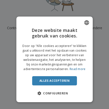
We hebben momenteel geen resultaten voor
"
"
Controleer of u het correct hebt gespeld of zoek een andere
Deze website maakt
term.
gebruik van cookies.
ENGLISH
×
DUTCH
duidelijke zoek
Door op “Alle cookies accepteren” te klikken
gaat u akkoord met het opslaan van cookies
op uw apparaat voor het verbeteren van
websitenavigatie, het analyseren, te helpen
bij onze marketinginspanningen en om
advertenties te personaliseren.
Read more
ALLES ACCEPTEREN
CONFIGUREREN