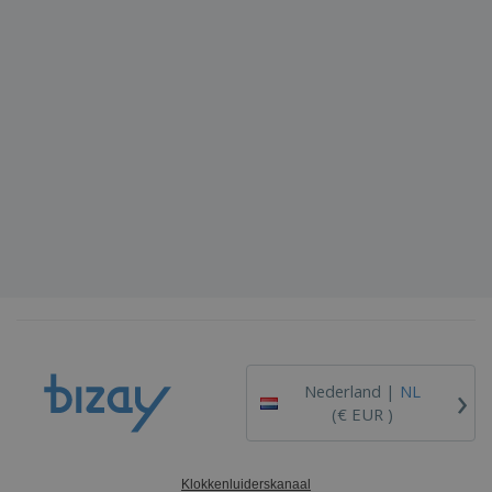
›
Nederland |
NL
(€ EUR )
Klokkenluiderskanaal