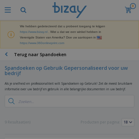
0
B
e
s
t
We hebben gedetecteerd dat u probeert toegang te krijgen
M
s
https://www.bizay.nl
. Wist u dat we een winkel hebben in
a
e
Verenigde Staten van Amerika? Doe uw aankopen in
r
l
https://www.360onlineprint.com
k
l
P
e
e
r
Terug naar Spandoeken
t
r
o
i
s
m
n
Spandoeken op Gebruik Gepersonaliseerd voor uw
D
o
g
bedrijf
i
t
M
s
i
a
Als je snelheid en professionaliteit wilt Spandoeken op Gebruik! Zet de meest bruikbare
p
e
t
informatie over uw bedrijf en gebruik in alle belangrijke documenten in uw bedrijf.
K
l
-
e
a
a
P
r
n
y
r
i
t
s
o
T
a
o
e
d
a
a
o
n
u
s
9 Resultaat(en)
Producten per pagina:
l
r
E
c
s
a
x
K
t
e
r
p
l
e