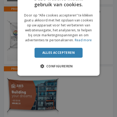
gebruik van cookies.
ENGLISH
PROMO
Spandoeken Pride Month
DUTCH
Door op “Alle cookies accepteren” te klikken
gaat u akkoord met het opslaan van cookies
op uw apparaat voor het verbeteren van
websitenavigatie, het analyseren, te helpen
bij onze marketinginspanningen en om
advertenties te personaliseren.
Read more
ALLES ACCEPTEREN
CONFIGUREREN
PROMO
Binnen Spandoeken