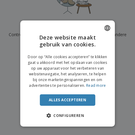
n
t
o
e
n
i
s
d
k
V
a
i
e
e
n
n
l
r
t
g
We hebben momenteel geen resultaten voor
"
"
e
p
e
K
n
Controleer of u het correct hebt gespeld of zoek een andere
a
n
Deze website maakt
o
k
term.
gebruik van cookies.
ENGLISH
o
k
p
i
×
A
DUTCH
o
duidelijke zoek
n
Door op “Alle cookies accepteren” te klikken
l
p
g
gaat u akkoord met het opslaan van cookies
l
o
op uw apparaat voor het verbeteren van
e
n
Inloggen /
websitenavigatie, het analyseren, te helpen
p
d
Registreren
bij onze marketinginspanningen en om
r
e
advertenties te personaliseren.
Read more
o
r
d
w
Klantenservice
u
e
ALLES ACCEPTEREN
c
r
t
p
e
CONFIGUREREN
n