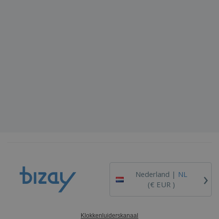
›
Nederland |
NL
(€ EUR )
Klokkenluiderskanaal