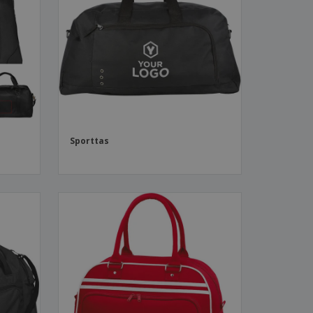
logische producten
ken en
alogussen
Sporttas