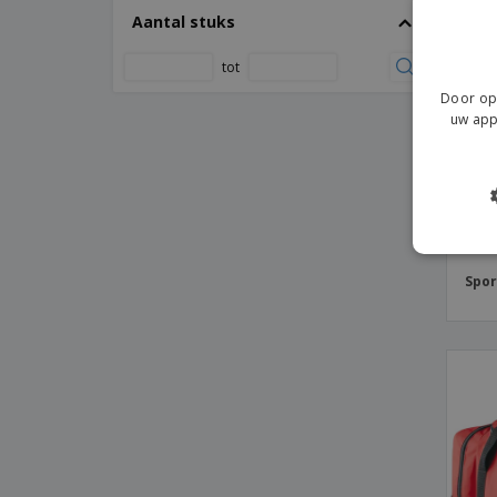
Aantal stuks
Kimood | Buisvormige sporttas met apart
schoenenvak
tot
Kimood | Multifunctionele reistas
Door op 
Kimood | Multifunctionele tas van katoen
uw app
Kimood | Multisport tas
Kimood | Reistas
Kimood | Schoenen tas
Kimood | Sporttas
Kimood | Waterdichte multifunctionele
Spor
tas
Kimood | Waterdichte sporttas
Kimood | Waterdichte zak 15 liter
Kimood | Waterdichte zak 20 liter
LEIS sportbeurs
Lutux-tas