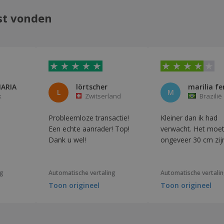
st vonden
ARIA
lörtscher
marilia fe
L
M
k
Zwitserland
Brazilië
Probleemloze transactie!
Kleiner dan ik had
Een echte aanrader! Top!
verwacht. Het moe
Dank u wel!
ongeveer 30 cm zij
ng
Automatische vertaling
Automatische vertali
Toon origineel
Toon origineel