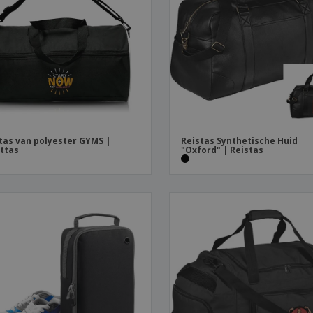
Posters
Eten en snoep
Eco
Boe
Koffers en rugzakken
Printeretiketten
cat
tas van polyester GYMS |
Reistas Synthetische Huid
ttas
"Oxford" | Reistas