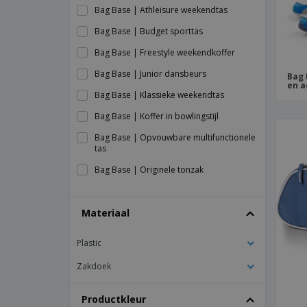
Bag Base | Athleisure weekendtas
Bag Base | Budget sporttas
Bag Base | Freestyle weekendkoffer
Bag Base | Junior dansbeurs
Bag 
en a
Bag Base | Klassieke weekendtas
Bag Base | Koffer in bowlingstijl
Bag Base | Opvouwbare multifunctionele
tas
Bag Base | Originele tonzak
Bag Base | Oude canvas tas
Materiaal
Bag Base | Premium sporttas
Bag Base | Reflecterende sporttas
Plastic
Bag Base | Retro bowlingtas
Zakdoek
Bag Base | Spijker gymtas
Bag Base | Sportrugzak met trekkoord
Productkleur