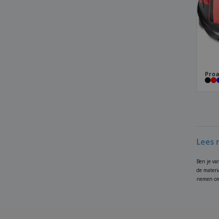
Melbor zak
Polycanvas sporttas
ProAct | Schoenen tas
Proact | PROACT sporttas
Proact | Sport rugzak
Proa
Proact | Sportrugzak met harde bodem
Proact | Sportrugzak met stijve basis
Proact | Sporttas
Proact | Sporttas met stevige bodem
Quadra | Canvas plunjezak
Lees 
Quadra | Executive-hoes voor iPad
Ben je va
Quadra | Jumbo Kit-tas
de materi
nemen om 
Quadra | Jumbo sporttas
Quadra | Koffer met slot
Quadra | Laarzentas