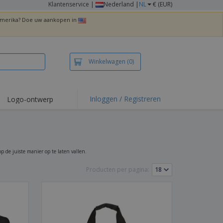
Klantenservice
|
Nederland |
NL
€ (EUR)
 Amerika? Doe uw aankopen in
Winkelwagen
(0)
Inloggen / Registreren
Logo-ontwerp
 items en acties
irts en polo's
duurwerk
p de juiste manier op te laten vallen.
enactiviteiten
Producten per pagina:
iswerken
zenddozen
ersonaliseerde
chenken