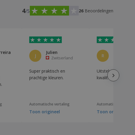
4
/5
26
Beoordelingen
rreira
Julien
J
R
Zwitserland
Brazilië
Super praktisch en
Uitstekende prijs-
t
prachtige kleuren.
kwaliteitverhouding
n.
ng
Automatische vertaling
Automatische vertali
Toon origineel
Toon origineel