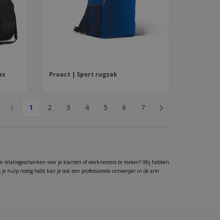
as
Proact | Sport rugzak
‹
›
1
2
3
4
5
6
7
m relatiegeschenken voor je klanten of werknemers te maken? Wij hebben
s je hulp nodig hebt kan je ook een professionele ontwerper in de arm