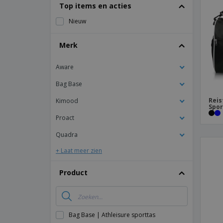
T-shirt
Top items en acties
Magneten
Nieuw
Spandoeken
Merk
Aware
Bag Base
Reis
Kimood
Spor
Proact
Quadra
+ Laat meer zien
Product
Bag Base | Athleisure sporttas