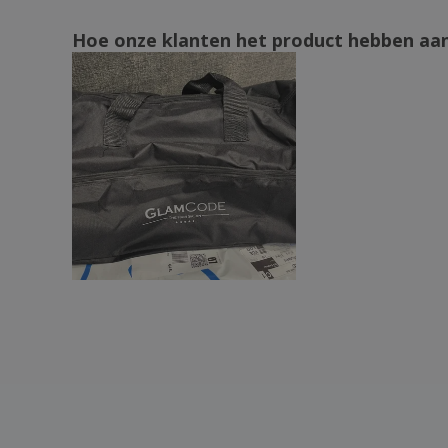
Shugon | Atlantische oversized tas
Hoe onze klanten het product hebben aa
Shugon | Chicago Holdall ruime tas
Shugon | Foudraal sporttas
Shugon | Glasgow Jumbo Kit
weekendkoffer
Shugon | Naxos sporttas
Shugon | Plumpton canvas tas
Shugon | Rhodes Sports Holdall koffer
Shugon | Sporttas/nacht in Cannes
Sport/reistas
Sporttas
StormTech | Atlantis waterdichte
uitrustingstas (klein)
StormTech | Waterdichte uitrustingszak
TERRA + sporttas