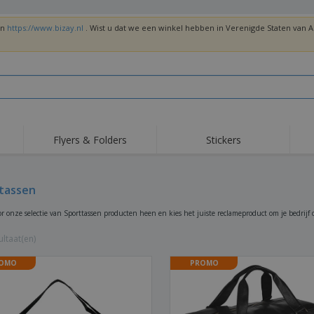
en
https://www.bizay.nl
. Wist u dat we een winkel hebben in Verenigde Staten van
Flyers & Folders
Stickers
Trends
Nieuwe producten
Top
Vlaggen, Ceremoniële
tassen
Roll-Up
T-sh
Standaards en
Guidons
Apparatuur en
Roll-ups
Bor
or onze selectie van Sporttassen producten heen en kies het juiste reclameproduct om je bedrijf o
benodigdheden voor
voedselservice
Levering aan huis en
Wegwerpartikelen
Buit
takeaway
ltaat(en)
Stickers, vinyls en
Polshorloges
Thu
posters
OMO
PROMO
Truien
Bekers en Trofeeën
Ver
Gep
Exposanten
Medailles
ges