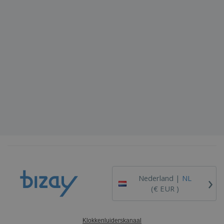
›
Nederland |
NL
(€ EUR )
Klokkenluiderskanaal