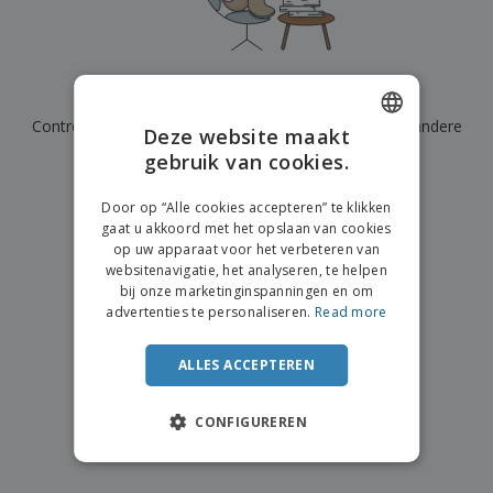
n
t
o
e
n
i
s
d
k
V
a
i
e
e
n
n
l
r
t
g
We hebben momenteel geen resultaten voor
"
"
e
p
e
K
n
Controleer of u het correct hebt gespeld of zoek een andere
a
n
Deze website maakt
o
k
term.
gebruik van cookies.
ENGLISH
o
k
p
i
×
A
DUTCH
o
duidelijke zoek
n
Door op “Alle cookies accepteren” te klikken
l
p
g
gaat u akkoord met het opslaan van cookies
l
o
op uw apparaat voor het verbeteren van
e
n
Inloggen /
websitenavigatie, het analyseren, te helpen
p
d
Registreren
bij onze marketinginspanningen en om
r
e
advertenties te personaliseren.
Read more
o
r
d
w
Klantenservice
u
e
ALLES ACCEPTEREN
c
r
t
p
e
CONFIGUREREN
n