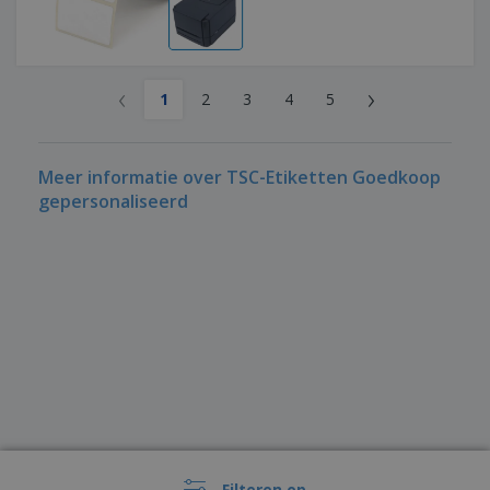
‹
›
1
2
3
4
5
Meer informatie over TSC-Etiketten Goedkoop
gepersonaliseerd
Filteren op