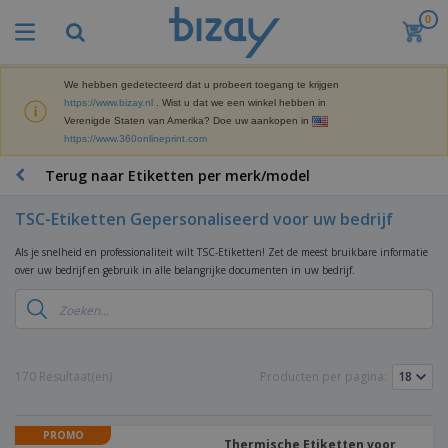
0
B
e
s
t
We hebben gedetecteerd dat u probeert toegang te krijgen
M
s
https://www.bizay.nl
. Wist u dat we een winkel hebben in
a
e
Verenigde Staten van Amerika? Doe uw aankopen in
r
l
https://www.360onlineprint.com
k
l
P
e
e
r
Terug naar Etiketten per merk/model
t
r
o
i
s
m
n
TSC-Etiketten Gepersonaliseerd voor uw bedrijf
D
o
g
i
t
M
Als je snelheid en professionaliteit wilt TSC-Etiketten! Zet de meest bruikbare informatie
s
i
a
over uw bedrijf en gebruik in alle belangrijke documenten in uw bedrijf.
p
e
t
K
l
-
e
a
a
P
r
n
y
r
i
t
s
o
T
a
o
e
d
a
170 Resultaat(en)
Producten per pagina:
a
o
n
u
s
l
r
E
c
s
a
x
K
t
e
r
PROMO
p
l
e
Thermische Etiketten voor