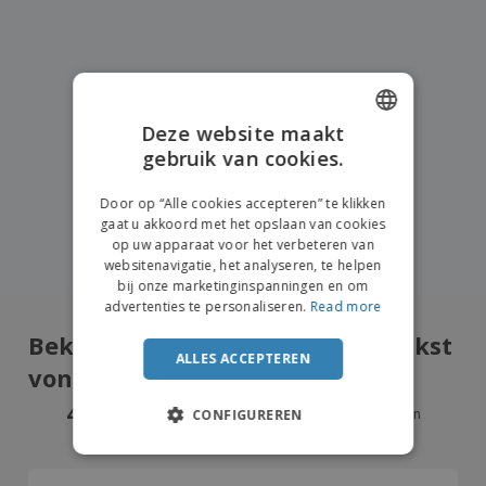
Deze website maakt
gebruik van cookies.
ENGLISH
DUTCH
Door op “Alle cookies accepteren” te klikken
gaat u akkoord met het opslaan van cookies
op uw apparaat voor het verbeteren van
websitenavigatie, het analyseren, te helpen
bij onze marketinginspanningen en om
advertenties te personaliseren.
Read more
Bekijk wat onze klanten het leukst
ALLES ACCEPTEREN
vonden
4.8
/5
13661
Beoordelingen
CONFIGUREREN