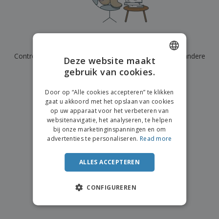
n
t
o
e
n
i
s
d
k
V
a
i
e
e
n
n
l
r
t
g
We hebben momenteel geen resultaten voor
"
"
e
p
e
K
n
Controleer of u het correct hebt gespeld of zoek een andere
a
n
Deze website maakt
o
k
term.
gebruik van cookies.
ENGLISH
o
k
p
i
×
A
DUTCH
o
duidelijke zoek
n
Door op “Alle cookies accepteren” te klikken
l
p
g
gaat u akkoord met het opslaan van cookies
l
o
op uw apparaat voor het verbeteren van
e
n
Inloggen /
websitenavigatie, het analyseren, te helpen
p
d
Registreren
bij onze marketinginspanningen en om
r
e
advertenties te personaliseren.
Read more
o
r
d
w
Klantenservice
u
e
ALLES ACCEPTEREN
c
r
t
p
e
CONFIGUREREN
n