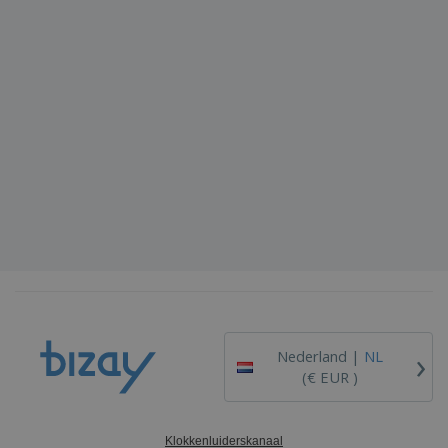
›
Nederland |
NL
(€ EUR )
Klokkenluiderskanaal