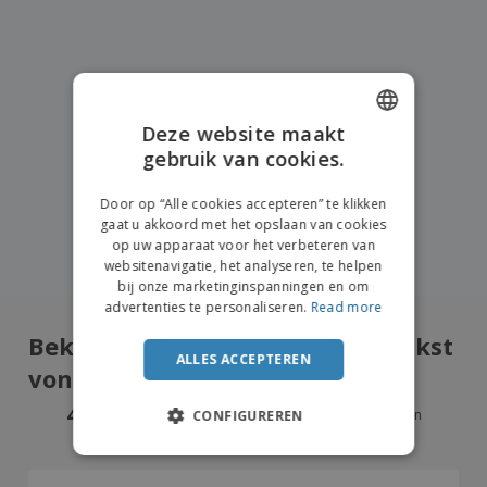
Deze website maakt
gebruik van cookies.
ENGLISH
DUTCH
Door op “Alle cookies accepteren” te klikken
gaat u akkoord met het opslaan van cookies
op uw apparaat voor het verbeteren van
websitenavigatie, het analyseren, te helpen
bij onze marketinginspanningen en om
advertenties te personaliseren.
Read more
Bekijk wat onze klanten het leukst
ALLES ACCEPTEREN
vonden
4.8
/5
14715
Beoordelingen
CONFIGUREREN