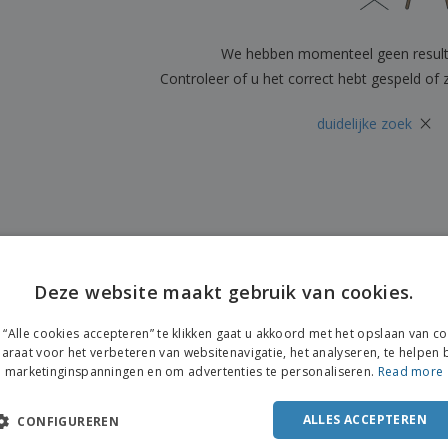
Posters
Eten en snoep
Eco
Boe
Koffers en rugzakken
Printeretiketten
cat
We hebben momenteel geen resul
Controleer of u het correct hebt gespeld of
×
duidelijke zoek
Deze website maakt gebruik van cookies.
“Alle cookies accepteren” te klikken gaat u akkoord met het opslaan van c
araat voor het verbeteren van websitenavigatie, het analyseren, te helpen b
marketinginspanningen en om advertenties te personaliseren.
Read more
ALLES ACCEPTEREN
CONFIGUREREN