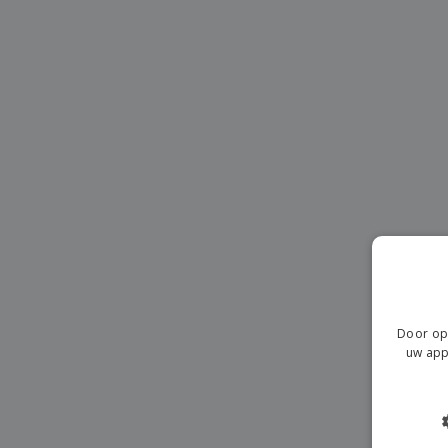
T-shirt
Magneten
Spandoeken
Door op 
uw app