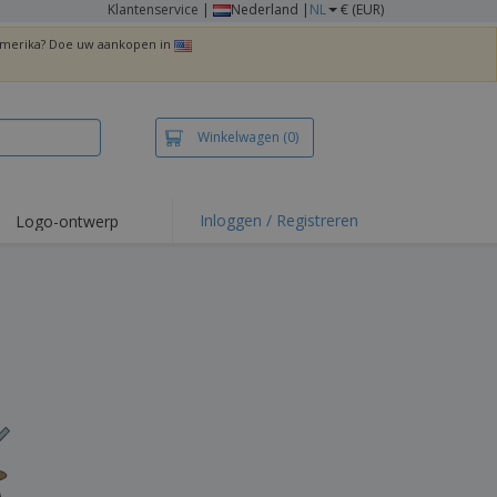
Klantenservice
|
Nederland |
NL
€ (EUR)
 Amerika? Doe uw aankopen in
Winkelwagen
(0)
Inloggen / Registreren
Logo-ontwerp
 items en acties
irts en polo's
duurwerk
enactiviteiten
iswerken
zenddozen
ersonaliseerde
chenken