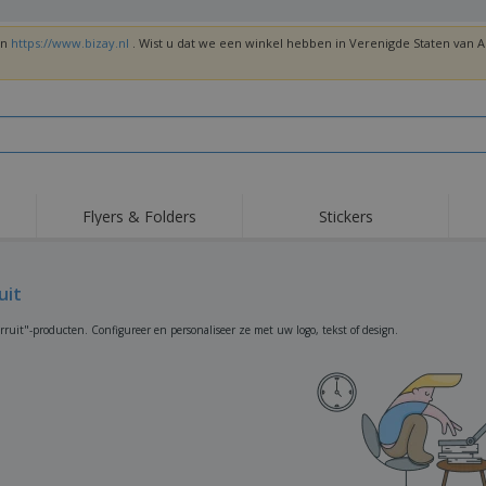
en
https://www.bizay.nl
. Wist u dat we een winkel hebben in Verenigde Staten van
Flyers & Folders
Stickers
Trends
Nieuwe producten
Top
Vlaggen, Ceremoniële
uit
Roll-Up
T-sh
Standaards en
Guidons
Apparatuur en
Roll-ups
Bor
rruit"-producten. Configureer en personaliseer ze met uw logo, tekst of design.
benodigdheden voor
voedselservice
Levering aan huis en
Wegwerpartikelen
Buit
takeaway
Stickers, vinyls en
Polshorloges
Thu
posters
Truien
Bekers en Trofeeën
Ver
Gep
Exposanten
Medailles
ges