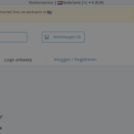
Klantenservice
|
Nederland |
NL
€ (EUR)
 Amerika? Doe uw aankopen in
Winkelwagen
(0)
Inloggen / Registreren
Logo-ontwerp
 items en acties
irts en polo's
duurwerk
enactiviteiten
iswerken
zenddozen
ersonaliseerde
chenken