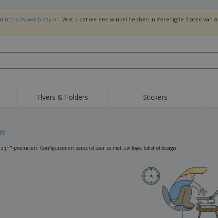
en
https://www.bizay.nl
. Wist u dat we een winkel hebben in Verenigde Staten van
Flyers & Folders
Stickers
Trends
Nieuwe producten
Top
Vlaggen, Ceremoniële
jn
Roll-Up
T-sh
Standaards en
Guidons
Apparatuur en
Roll-ups
Bor
zijn"-producten. Configureer en personaliseer ze met uw logo, tekst of design.
benodigdheden voor
voedselservice
Levering aan huis en
Wegwerpartikelen
Buit
takeaway
Stickers, vinyls en
Polshorloges
Thu
posters
Truien
Bekers en Trofeeën
Ver
Gep
Exposanten
Medailles
ges