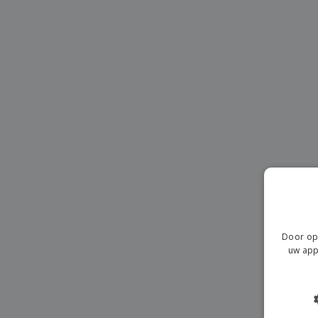
T-shirt
Magneten
Spandoeken
Door op 
uw app