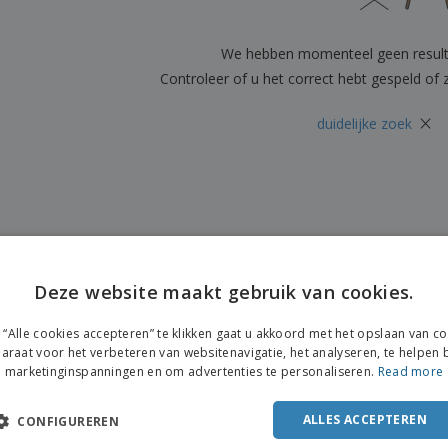
Posters
Eten en snoep
Eco
Boe
Koffers en rugzakken
Printeretiketten
cat
We hebben momenteel geen resul
Controleer of u het correct hebt gespeld of
×
duidelijke zoek
Deze website maakt gebruik van cookies.
“Alle cookies accepteren” te klikken gaat u akkoord met het opslaan van c
araat voor het verbeteren van websitenavigatie, het analyseren, te helpen b
marketinginspanningen en om advertenties te personaliseren.
Read more
ALLES ACCEPTEREN
CONFIGUREREN