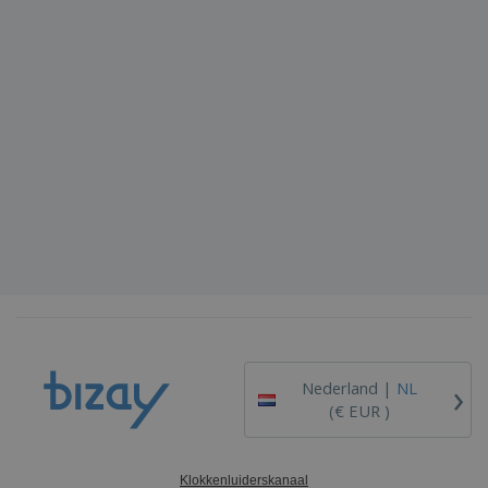
›
Nederland |
NL
(€ EUR )
Klokkenluiderskanaal