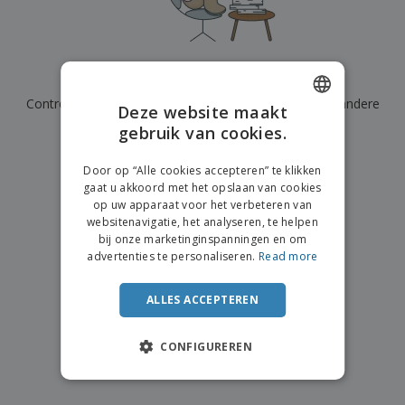
n
t
o
e
n
i
s
d
k
V
a
i
e
e
n
n
l
r
t
g
We hebben momenteel geen resultaten voor
"
"
e
p
e
K
n
Controleer of u het correct hebt gespeld of zoek een andere
a
n
Deze website maakt
o
k
term.
gebruik van cookies.
ENGLISH
o
k
p
i
×
A
DUTCH
o
duidelijke zoek
n
Door op “Alle cookies accepteren” te klikken
l
p
g
gaat u akkoord met het opslaan van cookies
l
o
op uw apparaat voor het verbeteren van
e
n
Inloggen /
websitenavigatie, het analyseren, te helpen
p
d
Registreren
bij onze marketinginspanningen en om
r
e
advertenties te personaliseren.
Read more
o
r
d
w
Klantenservice
u
e
ALLES ACCEPTEREN
c
r
t
p
e
CONFIGUREREN
n