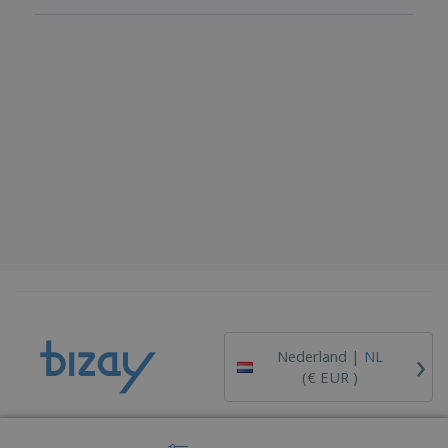
›
Nederland |
NL
(€ EUR )
Klokkenluiderskanaal