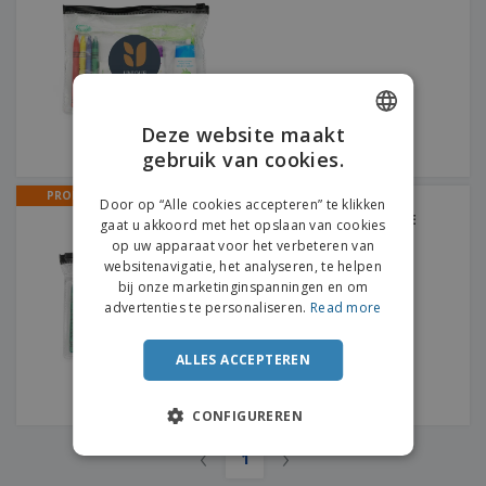
n
t
o
e
n
i
s
d
k
V
a
i
e
e
n
n
l
r
t
g
e
p
e
K
n
a
n
Deze website maakt
o
k
gebruik van cookies.
ENGLISH
o
k
p
i
A
DUTCH
PROMO
o
n
Door op “Alle cookies accepteren” te klikken
Toilettasje met spons
l
p
kinderen - SWEET BUBBLE
g
gaat u akkoord met het opslaan van cookies
l
o
op uw apparaat voor het verbeteren van
e
n
Inloggen /
websitenavigatie, het analyseren, te helpen
p
d
Registreren
bij onze marketinginspanningen en om
r
e
advertenties te personaliseren.
Read more
o
r
d
w
Klantenservice
u
e
ALLES ACCEPTEREN
c
r
t
p
e
CONFIGUREREN
n
‹
›
1