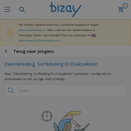
0
B
e
s
t
We hebben gedetecteerd dat u probeert toegang te krijgen
M
s
https://www.bizay.nl
. Wist u dat we een winkel hebben in
a
e
Verenigde Staten van Amerika? Doe uw aankopen in
r
l
https://www.360onlineprint.com
k
l
P
e
e
r
Terug naar Jongens
t
r
o
i
s
m
n
Zwemkleding, Surfkleding En Duikpakken
D
o
g
i
t
M
Koop "Zwemkleding, Surfkleding En Duikpakken"-producten. Configureer en
s
i
a
personaliseer ze met uw logo, tekst of design.
p
e
t
K
l
-
e
a
a
P
r
n
y
r
i
t
s
o
T
a
o
e
d
a
a
o
n
u
s
l
r
E
c
s
a
x
K
t
e
r
p
l
e