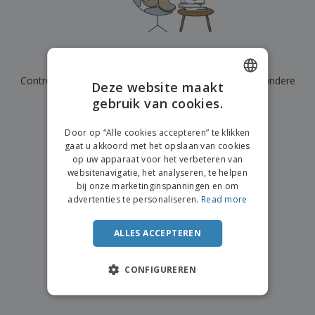
n
t
o
e
n
i
s
d
k
V
a
i
e
e
n
n
l
r
t
g
We hebben momenteel geen resultaten voor
"
"
e
p
e
K
n
Controleer of u het correct hebt gespeld of zoek een andere
a
n
Deze website maakt
o
k
term.
gebruik van cookies.
ENGLISH
o
k
p
i
×
A
DUTCH
o
duidelijke zoek
n
Door op “Alle cookies accepteren” te klikken
l
p
g
gaat u akkoord met het opslaan van cookies
l
o
op uw apparaat voor het verbeteren van
e
n
Inloggen /
websitenavigatie, het analyseren, te helpen
p
d
Registreren
bij onze marketinginspanningen en om
r
e
advertenties te personaliseren.
Read more
o
r
d
w
Klantenservice
u
e
ALLES ACCEPTEREN
c
r
t
p
e
CONFIGUREREN
n