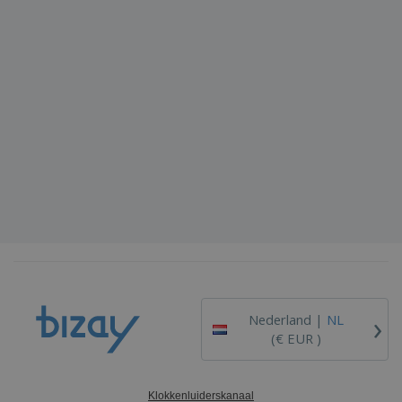
›
Nederland |
NL
(€ EUR )
Klokkenluiderskanaal