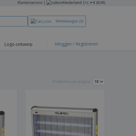
Klantenservice
|
Nederland |
NL
€ (EUR)
Winkelwagen
(0)
Inloggen / Registreren
Logo-ontwerp
 items en acties
irts en polo's
duurwerk
Producten per pagina:
enactiviteiten
iswerken
zenddozen
ersonaliseerde
chenken
logische producten
ken en
alogussen