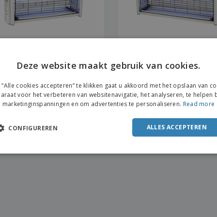
ct Electrocutor 240V Zilver ABS
Insect Electrocutor 240V Zilv
Deze website maakt gebruik van cookies.
0 x 120 x 280 mm
| 500 x 120 x 300 mm
“Alle cookies accepteren” te klikken gaat u akkoord met het opslaan van c
araat voor het verbeteren van websitenavigatie, het analyseren, te helpen b
marketinginspanningen en om advertenties te personaliseren.
Read more
ALLES ACCEPTEREN
CONFIGUREREN