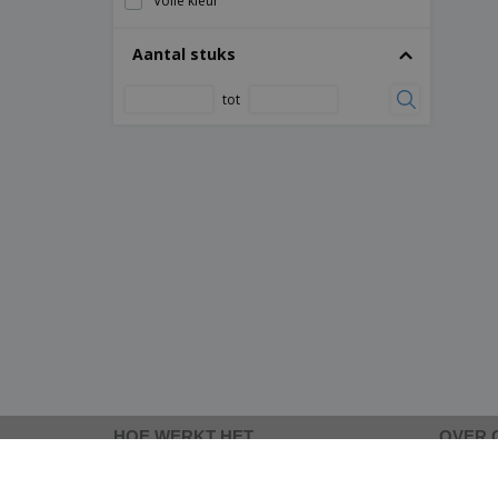
Volle kleur
Aantal stuks
tot
HOE WERKT HET
OVER 
Dien uw ontwerp in
Over 
Gebruik onze sjablonen