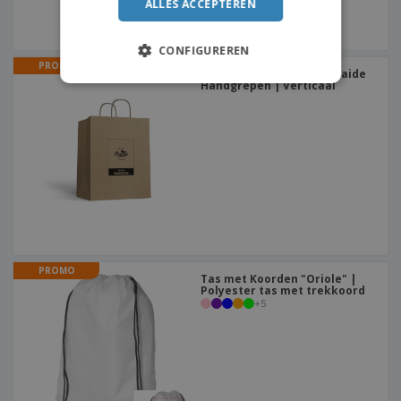
ALLES ACCEPTEREN
CONFIGUREREN
PROMO
Papieren tassen | Gedraaide
Handgrepen | Verticaal
PROMO
Tas met Koorden "Oriole" |
Polyester tas met trekkoord
+
5