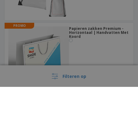
PROMO
Papieren zakken Premium -
Horizontaal | Handvatten Met
Koord
Filteren op
PROMO
Papieren zakken Premium |
Satijn