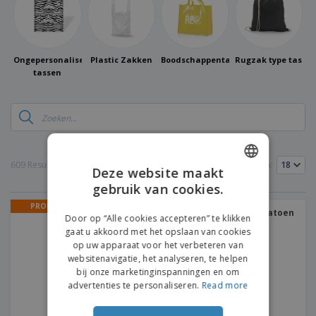
n
t
o
e
n
i
s
d
k
V
a
i
e
e
n
n
l
r
t
g
Ongepersonaliseerde
Plastic Zakken
Boodschappentassen
Rugzak type tas
e
p
e
tassen
K
n
a
n
o
k
o
k
p
i
A
o
n
l
p
g
l
o
e
609 Resultaat(en)
Producten per pagina:
n
Deze website maakt
Inloggen /
p
d
Registreren
gebruik van cookies.
ENGLISH
r
e
o
r
PROMO
DUTCH
Draagtas Best-Seller | Katoen
d
w
Door op “Alle cookies accepteren” te klikken
Klantenservice
u
e
gaat u akkoord met het opslaan van cookies
c
r
op uw apparaat voor het verbeteren van
t
p
websitenavigatie, het analyseren, te helpen
e
bij onze marketinginspanningen en om
n
advertenties te personaliseren.
Read more