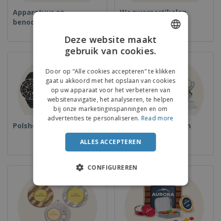
Apparatuur en
Wegwerpartikelen
benodigdheden voor
voedselservice
Deze website maakt
gebruik van cookies.
ENGLISH
DUTCH
Door op “Alle cookies accepteren” te klikken
gaat u akkoord met het opslaan van cookies
op uw apparaat voor het verbeteren van
websitenavigatie, het analyseren, te helpen
bij onze marketinginspanningen en om
advertenties te personaliseren.
Read more
Polshorloges
Bekers en Trofeeën
ALLES ACCEPTEREN
CONFIGUREREN