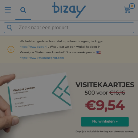
0
We hebben gedetecteerd dat u probeert toegang te krijgen
https://www.bizay.nl
. Wist u dat we een winkel hebben in
Verenigde Staten van Amerika? Doe uw aankopen in
https://www.360onlineprint.com