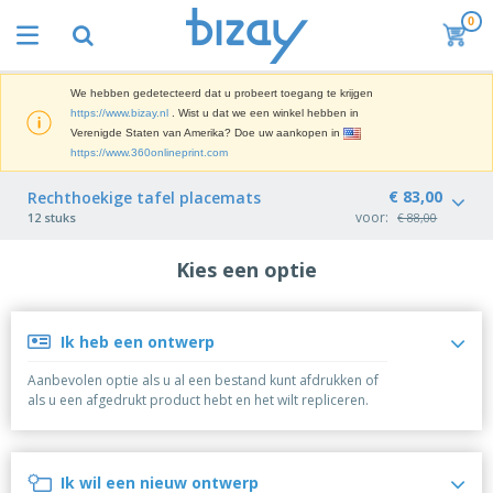
0
B
e
s
t
We hebben gedetecteerd dat u probeert toegang te krijgen
M
s
https://www.bizay.nl
. Wist u dat we een winkel hebben in
a
e
Verenigde Staten van Amerika? Doe uw aankopen in
r
l
https://www.360onlineprint.com
k
l
P
e
e
r
€ 83,00
Rechthoekige tafel placemats
t
r
o
i
voor:
12 stuks
€ 88,00
s
m
n
D
o
g
i
Kies een optie
t
M
s
i
a
p
e
t
K
l
-
e
a
Ik heb een ontwerp
a
P
r
n
y
r
i
t
Aanbevolen optie als u al een bestand kunt afdrukken of
s
o
T
a
o
als u een afgedrukt product hebt en het wilt repliceren.
e
d
a
a
o
n
u
s
l
r
E
c
s
a
x
K
t
e
r
Ik wil een nieuw ontwerp
p
l
e