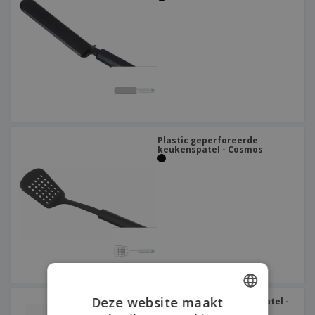
Plastic geperforeerde
keukenspatel - Cosmos
Deze website maakt
Roestvrijstalen boterspatel -
Vision Escovado