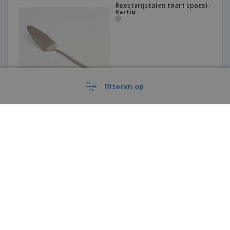
Roestvrijstalen taart spatel -
Kartio
Filteren op
Geboden roestvrijstalen
geperforeerde keukenspatel
- Professional
›
Nederland |
NL
(€ EUR )
Klokkenluiderskanaal