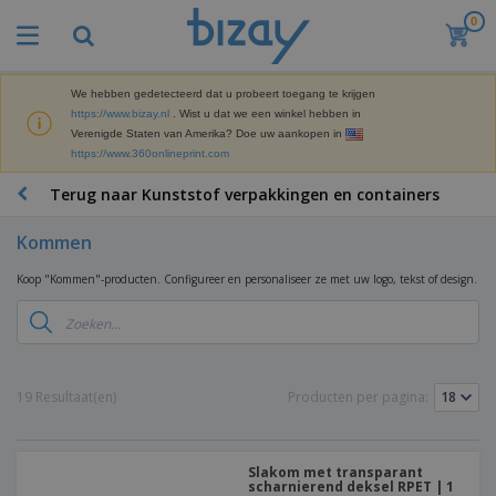
0
B
e
s
t
We hebben gedetecteerd dat u probeert toegang te krijgen
M
s
https://www.bizay.nl
. Wist u dat we een winkel hebben in
a
e
Verenigde Staten van Amerika? Doe uw aankopen in
r
l
https://www.360onlineprint.com
k
l
P
e
e
r
Terug naar Kunststof verpakkingen en containers
t
r
o
i
s
m
n
Kommen
D
o
g
i
t
M
Koop "Kommen"-producten. Configureer en personaliseer ze met uw logo, tekst of design.
s
i
a
p
e
t
K
l
-
e
a
a
P
r
n
y
r
i
t
s
o
T
19 Resultaat(en)
Producten per pagina:
a
o
e
d
a
a
o
n
u
s
l
r
E
c
s
a
x
K
t
Slakom met transparant
e
r
p
scharnierend deksel RPET | 1
l
e