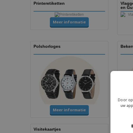
Printeretiketten
Vlagg
en Gu
Meer informatie
Polshorloges
Beker
Door op 
uw app
Meer informatie
Visitekaartjes
Flyers