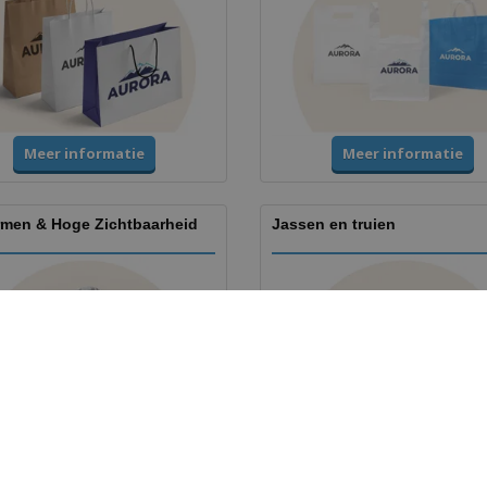
Meer informatie
Meer informatie
rmen & Hoge Zichtbaarheid
Jassen en truien
Meer informatie
Meer informatie