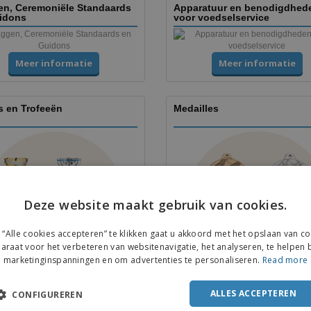
en, Ceremoniële Standaards
Apparatuur en benodigdhed
idons
voor voedselservice
Meer informatie
Meer informatie
s en Trofeeën
Medailles
Deze website maakt gebruik van cookies.
“Alle cookies accepteren” te klikken gaat u akkoord met het opslaan van c
araat voor het verbeteren van websitenavigatie, het analyseren, te helpen b
Meer informatie
Meer informatie
marketinginspanningen en om advertenties te personaliseren.
Read more
ALLES ACCEPTEREN
CONFIGUREREN
 & Folders
Stickers