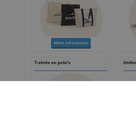
Meer informatie
T-shirts en polo's
Unifo
Meer informatie