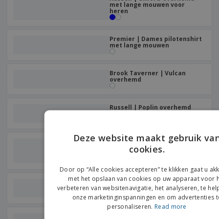
met lange mouwen voor
heren
Premier | Dames pilotenshirt
met lange mouwen
Brook Taverner | Vulcan
overhemd
Russell | Poplin overhemd
met lange mouwen
Deze website maakt gebruik va
Russell | Poplin overhemd
cookies.
met lange mouwen voor
EN
heren
D
Door op “Alle cookies accepteren” te klikken gaat u a
met het opslaan van cookies op uw apparaat voor 
Kariban | Spijkerhemd voor
verbeteren van websitenavigatie, het analyseren, te hel
heren
onze marketinginspanningen en om advertenties t
personaliseren.
Read more
Russell | Ultiem stretch