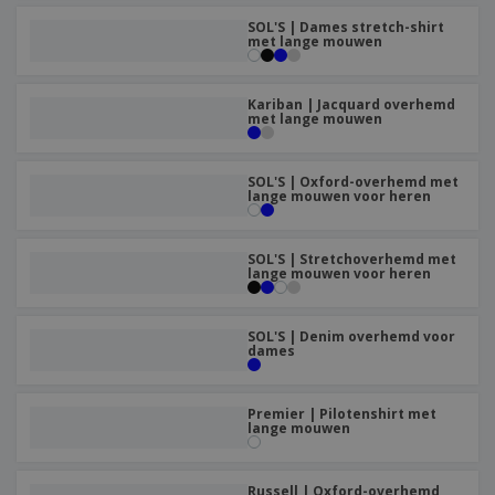
n
t
o
e
n
i
SOL'S | Dames stretch-shirt
s
d
met lange mouwen
k
V
a
i
e
e
n
n
l
r
t
g
e
Kariban | Jacquard overhemd
p
e
met lange mouwen
K
n
a
n
o
k
o
k
p
SOL'S | Oxford-overhemd met
i
A
lange mouwen voor heren
o
n
l
p
g
l
o
e
SOL'S | Stretchoverhemd met
n
Inloggen /
lange mouwen voor heren
p
d
Registreren
r
e
o
r
d
SOL'S | Denim overhemd voor
w
Klantenservice
dames
u
e
c
r
t
p
Premier | Pilotenshirt met
e
lange mouwen
n
Russell | Oxford-overhemd