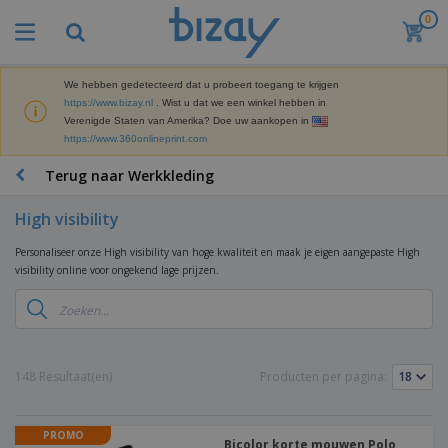
0
B
e
s
t
We hebben gedetecteerd dat u probeert toegang te krijgen
M
s
https://www.bizay.nl
. Wist u dat we een winkel hebben in
a
e
Verenigde Staten van Amerika? Doe uw aankopen in
r
l
https://www.360onlineprint.com
k
l
P
e
e
r
Terug naar Werkkleding
t
r
o
i
s
m
n
High visibility
D
o
g
i
t
M
Personaliseer onze High visibility van hoge kwaliteit en maak je eigen aangepaste High
s
i
a
visibility online voor ongekend lage prijzen.
p
e
t
K
l
-
e
a
a
P
r
n
y
r
i
t
s
o
T
a
o
e
d
a
148 Resultaat(en)
Producten per pagina:
a
o
n
u
s
l
r
E
c
s
a
x
K
t
e
r
PROMO
p
l
e
Bicolor korte mouwen Polo