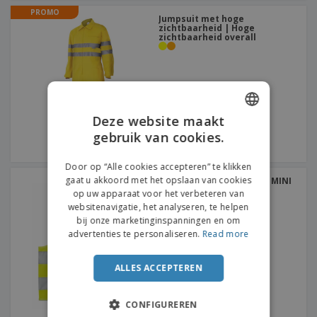
PROMO
Jumpsuit met hoge
zichtbaarheid | Hoge
zichtbaarheid overall
Deze website maakt
gebruik van cookies.
ENGLISH
DUTCH
Door op “Alle cookies accepteren” te klikken
gaat u akkoord met het opslaan van cookies
Reflecterend kindervest MINI
ZICHTBAAR
op uw apparaat voor het verbeteren van
websitenavigatie, het analyseren, te helpen
bij onze marketinginspanningen en om
advertenties te personaliseren.
Read more
ALLES ACCEPTEREN
CONFIGUREREN