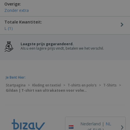
Overige:
Zonder extra
Totale Kwantiteit:
L (1)
Laagste prijs gegarandeerd.
Als u een lagere prijs vindt, betalen we het verschil.
Je Bent Hier:
Startpagina
>
Kleding en textiel
>
T-shirts en polo's
>
T-Shirts
>
Gildan | T-shirt van ultrakatoen voor volwassenen
›
Nederland |
NL
(€ EUR )