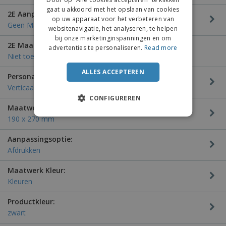
gaat u akkoord met het opslaan van cookies
2E Aanpassingszone:
op uw apparaat voor het verbeteren van
Geen Maatwerk
websitenavigatie, het analyseren, te helpen
bij onze marketinginspanningen en om
2E Maatwerk Specifieke Locatie:
advertenties te personaliseren.
Read more
Niet toepasbaar
ALLES ACCEPTEREN
Personalisatie Begeleiding:
Verticaal
CONFIGUREREN
Maatwerkgebied:
190 x 270 mm
Aanpassingsoptie:
Afdrukken
Maatwerk Kleur:
Kleuren
Productkleur:
zwart