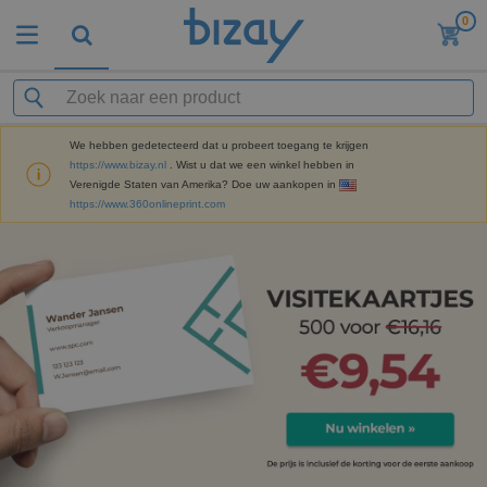
0
We hebben gedetecteerd dat u probeert toegang te krijgen
https://www.bizay.nl
. Wist u dat we een winkel hebben in
Verenigde Staten van Amerika? Doe uw aankopen in
https://www.360onlineprint.com