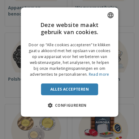
Apparatuur en
Wegwerpartikelen
benodigdheden voor
voedselservice
Deze website maakt
gebruik van cookies.
ENGLISH
DUTCH
Door op “Alle cookies accepteren” te klikken
gaat u akkoord met het opslaan van cookies
op uw apparaat voor het verbeteren van
websitenavigatie, het analyseren, te helpen
bij onze marketinginspanningen en om
advertenties te personaliseren.
Read more
Polshorloges
Bekers en Trofeeën
ALLES ACCEPTEREN
CONFIGUREREN