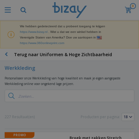
0
B
e
s
t
We hebben gedetecteerd dat u probeert toegang te krijgen
M
s
https://www.bizay.nl
. Wist u dat we een winkel hebben in
a
e
Verenigde Staten van Amerika? Doe uw aankopen in
r
l
https://www.360onlineprint.com
k
l
P
e
e
r
Terug naar Uniformen & Hoge Zichtbaarheid
t
r
o
i
s
m
n
Werkkleding
D
o
g
i
t
M
Personaliseer onze Werkkleding van hoge kwaliteit en maak je eigen aangepaste
s
i
a
Werkkleding online voor ongekend lage prijzen.
p
e
t
K
l
-
e
a
a
P
r
n
y
r
i
t
s
o
T
a
o
e
d
a
227 Resultaat(en)
Producten per pagina:
a
o
n
u
s
l
r
E
c
s
a
x
K
t
e
r
PROMO
p
l
e
Broek met zakken Stretch