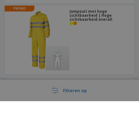
PROMO
Jumpsuit met hoge
zichtbaarheid | Hoge
zichtbaarheid overall
Reflecterend kindervest MINI
ZICHTBAAR
Filteren op