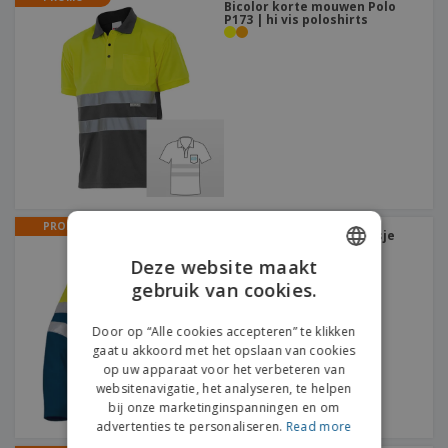
Bicolor korte mouwen Polo
P173 | hi vis poloshirts
PROMO
Softshell jas STORM | Jasje
hoge zichtbaarhei
Deze website maakt
gebruik van cookies.
ENGLISH
DUTCH
Door op “Alle cookies accepteren” te klikken
gaat u akkoord met het opslaan van cookies
op uw apparaat voor het verbeteren van
websitenavigatie, het analyseren, te helpen
bij onze marketinginspanningen en om
advertenties te personaliseren.
Read more