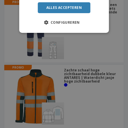
PROMO
Tweekleurige broek met een
ALLES ACCEPTEREN
hoge zichtbaarheid Pockets
100% Katoen | Reflecterende
Werkbroeken
CONFIGUREREN
PROMO
Zachte schaal hoge
zichtbaarheid dubbele kleur
ANTARES | Waterdicht jasje
hoge zichtbaarheid