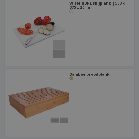
Witte HDPE snijplank | 500 x
375 x 20 mm
Bamboe broodplank