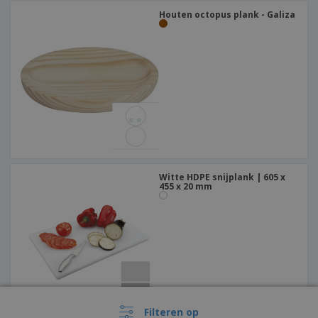
Houten octopus plank - Galiza
Witte HDPE snijplank | 605 x
455 x 20 mm
Filteren op