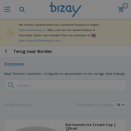
0
B
e
s
t
We hebben gedetecteerd dat u probeert toegang te krijgen
M
s
https://www.bizay.nl
. Wist u dat we een winkel hebben in
a
e
Verenigde Staten van Amerika? Doe uw aankopen in
r
l
https://www.360onlineprint.com
k
l
P
e
e
r
Terug naar Borden
t
r
o
i
s
m
n
Kommen
D
o
g
i
t
M
Koop "Kommen"-producten. Configureer en personaliseer ze met uw logo, tekst of design.
s
i
a
p
e
t
K
l
-
e
a
a
P
r
n
y
r
i
t
s
o
T
83 Resultaat(en)
Producten per pagina:
a
o
e
d
a
a
o
n
u
s
l
r
E
c
s
a
x
K
t
Kartonnen Ice Cream Cup |
e
r
p
150 ml
l
e