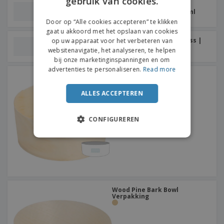
gebruik van cookies.
Biologisch afbreekbare
wegwerpkommen | 350 ml
DUTCH
Door op “Alle cookies accepteren” te klikken
gaat u akkoord met het opslaan van cookies
Generieke Cold Card Glass |
op uw apparaat voor het verbeteren van
150 ml
websitenavigatie, het analyseren, te helpen
bij onze marketinginspanningen en om
advertenties te personaliseren.
Read more
Wood Pine Bark Bowl
Verpakking
ALLES ACCEPTEREN
CONFIGUREREN
Wood Pine Bark Bowl
Verpakking