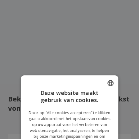
Deze website maakt
Bekijk wat onze klanten het leukst
gebruik van cookies.
ENGLISH
vonden
DUTCH
Door op “Alle cookies accepteren” te klikken
4.5
/5
948
Beoordelingen
gaat u akkoord met het opslaan van cookies
op uw apparaat voor het verbeteren van
websitenavigatie, het analyseren, te helpen
bij onze marketinginspanningen en om