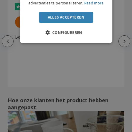
advertenties te personaliseren.
Read more
ALLES ACCEPTEREN
DL
D
Nederland
CONFIGUREREN
Beter dan ik had verwacht
Hoe onze klanten het product hebben
aangepast