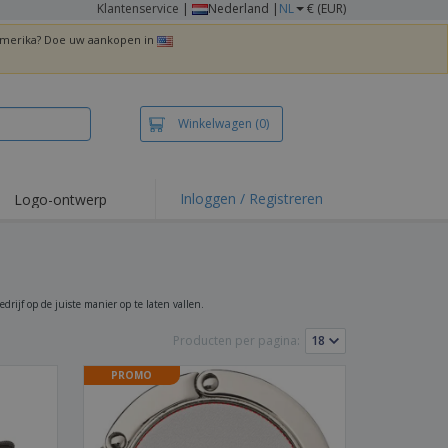
Klantenservice
|
Nederland |
NL
€ (EUR)
 Amerika? Doe uw aankopen in
Winkelwagen
(0)
Inloggen / Registreren
Logo-ontwerp
 items en acties
irts en polo's
duurwerk
drijf op de juiste manier op te laten vallen.
enactiviteiten
Producten per pagina:
iswerken
PROMO
zenddozen
ersonaliseerde
chenken