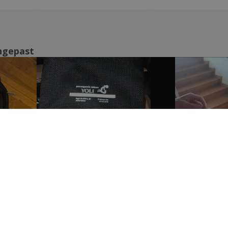
ngepast
Toon alle beoordelingen