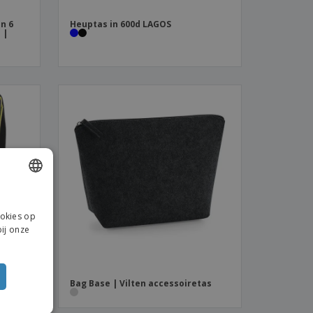
n 6
Heuptas in 600d LAGOS
 |
ENGLISH
ookies op
DUTCH
ij onze
Bag Base | Vilten accessoiretas