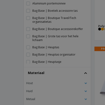
Aluminium portemonnee
Bag Base | Boetiek accessoire tas
Bag Base | Boutique Travel/Tech
organisatietas
Poly
Bag Base | Boutique accessoirekoffer
Bag Base | Grote tas voor het hele
lichaam
Bag Base | Heuptas
PR
Bag Base | Heuptas organisator
Bag Base | Heuptasje
Bag Base | Heuptasje met organizer
Materiaal
Bag Base | MOLLE Utility heuptas
Hout
Bag Base | Mini-etui voor
boetiekaccessoires
Huid
Bag Base | Modulaire Zak 1 Liter
Multipocket
Metaal