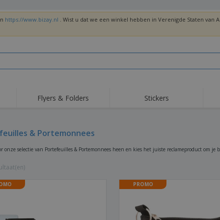
en
https://www.bizay.nl
. Wist u dat we een winkel hebben in Verenigde Staten van
Flyers & Folders
Stickers
Trends
Nieuwe producten
Top
Vlaggen, Ceremoniële
feuilles & Portemonnees
Roll-Up
T-sh
Standaards en
Guidons
Apparatuur en
Roll-ups
Bor
or onze selectie van Portefeuilles & Portemonnees heen en kies het juiste reclameproduct om je be
benodigdheden voor
voedselservice
Levering aan huis en
Wegwerpartikelen
Buit
takeaway
ltaat(en)
Stickers, vinyls en
Polshorloges
Thu
posters
OMO
PROMO
Truien
Bekers en Trofeeën
Ver
Gep
Exposanten
Medailles
ges