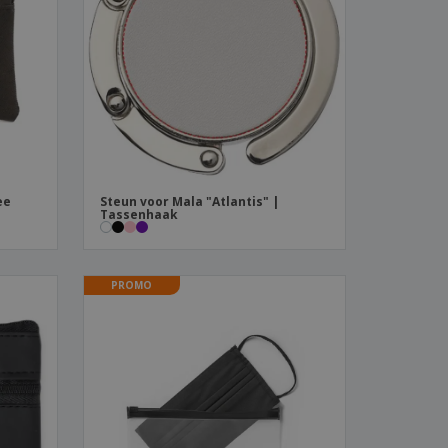
logische producten
ken en
alogussen
ee
Steun voor Mala "Atlantis" |
Tassenhaak
PROMO