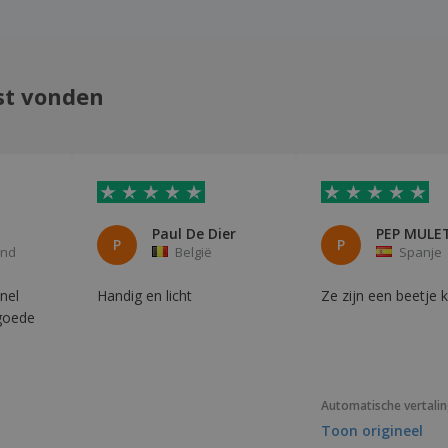
st vonden
Paul De Dier
P
P
and
België
Spanje
nel
Handig en licht
Ze zijn een beetje k
goede
Automatische vertali
Toon origineel