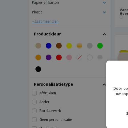
Bag Base | Onmisbare etui voor
Papier en karton
potlood/accessoire
Vacc
Plastic
Hoe
Bag Base | Retro koffer
+ Laat meer zien
Bag Base | Retro mode tas
Bag Base | Retro schoudertas
Productkleur
Bag Base | Riem tas
Bag Base | Vilten accessoiretas
Brillentas, neopreen
C-Secure RFID-kaarthouder &
portemonnee
C-Secure aluminium RFID-kaarthouder
Personalisatietype
Door op 
Damestas van polyester
Afdrukken
uw app
ECO kurk veilige RFID slanke portemonnee
Ander
Essentiële ritstechnologieportfolio
Borduurwerk
Kimo
FORSYTH horizontaal ID-badgezakje
Geen personalisatie
FRUBI heuptas