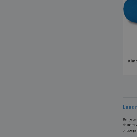
Kimood | Schoudertas
Kimood | Tas van katoen en jute
Kleine nappa tas
Kleine polyester tas
Kleine portemonnee van polyester
LAHORE schoudertas
Leren portemonnee
Kimo
Maskerzakje
Microvezel laptoptas
Mini tas allemaal in polyester stof met tnt
voering
Minitas van nappa met tnt-voering
Lees 
Multifunctioneel Etui
Ben je va
Multifunctionele nappaleerzak
de materi
Multifunctionele tas van polyester
ontwerper