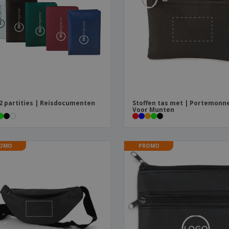
Posters
Eten en snoep
Eco
Boe
Koffers en rugzakken
Printeretiketten
cat
2 partities | Reisdocumenten
Stoffen tas met | Portemonn
Voor Munten
OMO
PROMO