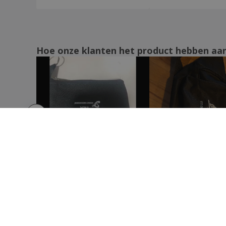
Polyester fietstas
Portemonnee Voor Munten
Portemonnee kurk
Hoe onze klanten het product hebben aa
Portemonnee met twee vakken en
polyester ritssluiting
Portemonnee van polyester
Quadra | Heuptasje
Quadra | Luxe heuptas
Quadra | Tas voor wandelschoenen
Quebec RFID veilige kaarthouder
RFID anti-skimming kaart
RFID anti-skimming kaarthouder
RFID anti-skimming paspoorthouder
RFID-blokkeerkaart
RFID-kaart van bamboemateriaal