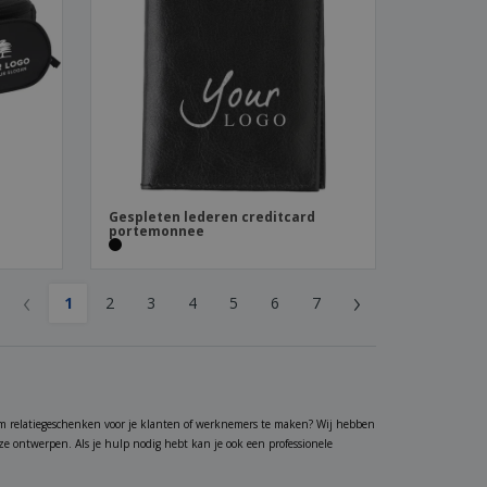
Gespleten lederen creditcard
portemonnee
‹
›
1
2
3
4
5
6
7
m relatiegeschenken voor je klanten of werknemers te maken? Wij hebben
nze ontwerpen. Als je hulp nodig hebt kan je ook een professionele