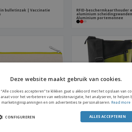
in bulletinzak | Vaccinatie
RFID-beschermkaarthouder e
s
aluminium scheidingswanden
Aluminium portemonnee
Deze website maakt gebruik van cookies.
“Alle cookies accepteren” te klikken gaat u akkoord met het opslaan van c
araat voor het verbeteren van websitenavigatie, het analyseren, te helpen b
marketinginspanningen en om advertenties te personaliseren.
Read more
ALLES ACCEPTEREN
CONFIGUREREN
od | Canvas katoenen tas
Kimood | Schoudertas