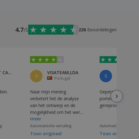
4.7
/5
226
Beoordelingen
PEP MULET CASTELL
VISATEAM,LDA
SARL cpmj
V
S
Portugal
Frankrij
lein.
Naar mijn mening
Gepersonaliseerde
verbetert het de analyse
portemonnee, zeer
van het ontwerp en de
gereproduceerd.
mogelijkheid om het werk
meer
vóór de productie te
controleren.
ng
Automatische vertaling
Automatische vertali
Toon origineel
Toon origineel