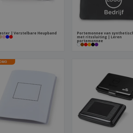
ester | Verstelbare Heupband
Portemonnee van synthetisch
met ritssluiting | Leren
portemonnee
OMO