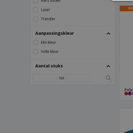
Hars sticker
Faudok Muntdrager
PR
Laser
Gebonden lederen creditcardhouder
Transfer
Gespleten lederen creditcard
portemonnee
Aanpassingskleur
Heuptas in 600d LAGOS
Eén kleur
Heuptasje 300d MUZEUL
Volle kleur
Kaartbeschermer
Aantal stuks
Kimood | Accessoiretas met
matrozenpatroon
tot
Kimood | Canvas katoenen tas
Kimood | Halfharde petanquekoffer
Poly
Kimood | Hersluitbare zak
Kimood | Juco zak
Kimood | Omkeerbare tas
Kimood | Petanque koffer