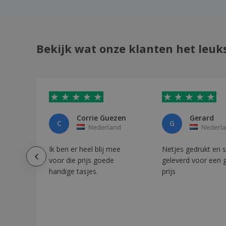
Napa oogzak
Napa oprolbare tabakszak
Napa portemonnee
Bekijk wat onze klanten het leuk
Narse Muntdrager
Nelson Muntdrager
Nylon (600D) sleutelportefeuille
Nylon (70D) sleutelportemonnee
Oogzak van polyester
Corrie Guezen
Gerard
C
G
Nederland
Nederl
Oprolbare tabakszak van polyester
Oprolbare tabakszak van polyester 13 cm
Ik ben er heel blij mee
Netjes gedrukt en s
voor die prijs goede
geleverd voor een 
Oprolbare tabakszak van polyester 16 cm
handige tasjes.
prijs
Opvouwbare katoenen tas FRESA SOFT
PVC toilettas
Paspoorttas 90x120mm
Polyester envelop tas