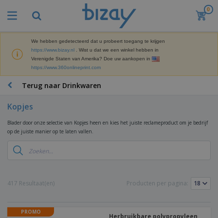
0
We hebben gedetecteerd dat u probeert toegang te krijgen
https://www.bizay.nl
. Wist u dat we een winkel hebben in
Verenigde Staten van Amerika? Doe uw aankopen in
https://www.360onlineprint.com
Terug naar Drinkwaren
Kopjes
Blader door onze selectie van Kopjes heen en kies het juiste reclameproduct om je bedrijf
op de juiste manier op te laten vallen.
417 Resultaat(en)
Producten per pagina:
PROMO
Herbruikbare polypropyleen