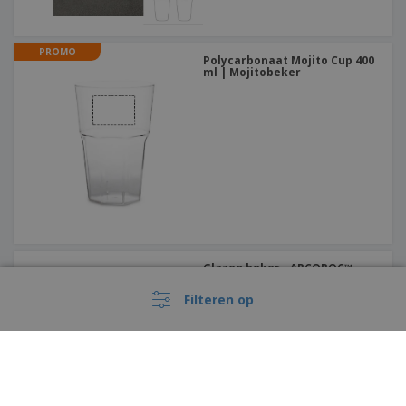
PROMO
Polycarbonaat Mojito Cup 400
ml | Mojitobeker
Glazen beker - ARCOROC™ -
Can
Filteren op