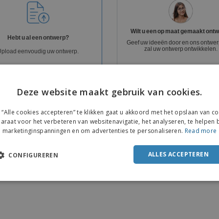
Posters
Eten en snoep
Eco
Boe
Koffers en rugzakken
Printeretiketten
cat
Wilt u een op maat gemaakt ont
Hebt u al een ontwerp?
Geef uw ideeën door en ons ontwe
zal uw ontwerp ontwikkelen.
Upload eenvoudig uw ontwerp.
Huur een ontwerper in
Bestand uploaden
Deze website maakt gebruik van cookies.
voor maar
€ 19,99
PDF/X1A Gratis
“Alle cookies accepteren” te klikken gaat u akkoord met het opslaan van c
araat voor het verbeteren van websitenavigatie, het analyseren, te helpen b
marketinginspanningen en om advertenties te personaliseren.
Read more
ALLES ACCEPTEREN
CONFIGUREREN