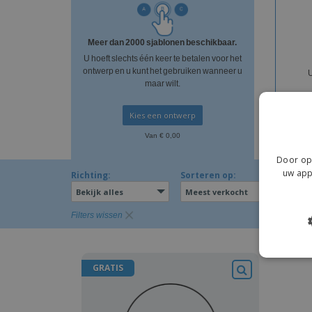
T-shirt
Magneten
Meer dan 2000 sjablonen beschikbaar.
Spandoeken
U hoeft slechts één keer te betalen voor het
ontwerp en u kunt het gebruiken wanneer u
maar wilt.
Kies een ontwerp
Van € 0,00
Door op 
uw app
Richting:
Sorteren op:
Bekijk alles
Meest verkocht
Filters wissen
GRATIS