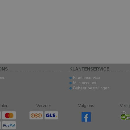
ONS
KLANTENSERVICE
ons
Klantenservice
Mijn account
Beheer bestellingen
talen
Vervoer
Volg ons
Veili