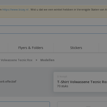
en
https://www.bizay.nl
. Wist u dat we een winkel hebben in Verenigde Staten van
Flyers & Folders
Stickers
Trends
Nieuwe producten
Top
t Volwassene Tecnic Rox
>
Modellen
Vlaggen, Ceremoniële
Roll-Up
T-sh
Standaards en
Guidons
Apparatuur en
Roll-ups
Bor
benodigdheden voor
U koopt
voedselservice
Levering aan huis en
Wegwerpartikelen
Buit
takeaway
rk effectief
T-Shirt Volwassene Tecnic Ro
Stickers, vinyls en
70 stuks
Polshorloges
Thu
posters
Truien
Bekers en Trofeeën
Ver
Gep
Exposanten
Medailles
ges