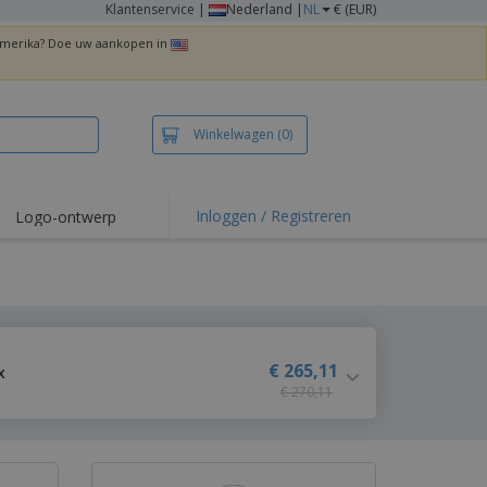
Klantenservice
|
Nederland |
NL
€ (EUR)
 Amerika? Doe uw aankopen in
Winkelwagen
(0)
Inloggen / Registreren
Logo-ontwerp
 items en acties
irts en polo's
duurwerk
enactiviteiten
€ 265,11
x
€ 270,11
iswerken
zenddozen
ersonaliseerde
chenken