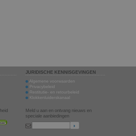
JURIDISCHE KENNISGEVINGEN
Algemene voorwaarden
Privacybeleid
Restitutie- en retourbeleid
Klokkenluiderskanaal
gheid
Meld u aan en ontvang nieuws en
speciale aanbiedingen