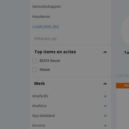
T-shirt
Gereedschappen
Magneten
Huisdieren
Spandoeken
+ Laat meer zien
Filteren op
Top items en acties
Ta
BIZAY Keuze
Nieuw
1341 Re
Merk
PR
Amefa BV
Anaflora
Aps duitsland
Arcoroc