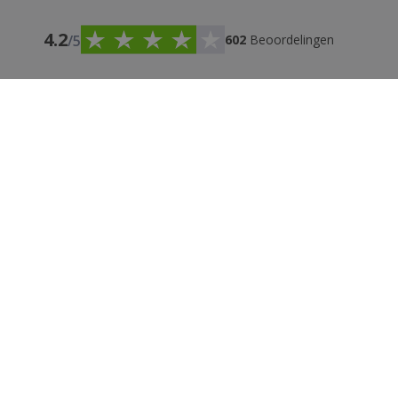
4.2
/5
602
Beoordelingen
i
PRIJS GARANTIE
P
A
and
Nederland
Nederl
Het product is precies
Mooi product.
zoals het beschreven
staat. Prima.
JURIDISCHE KENNISGEVINGEN
Algemene voorwaarden
Privacybeleid
Restitutie- en retourbeleid
Klokkenluiderskanaal