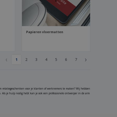
Papieren vloermatten
‹
›
1
2
3
4
5
6
7
m relatiegeschenken voor je klanten of werknemers te maken? Wij hebben
. Als je hulp nodig hebt kan je ook een professionele ontwerper in de arm