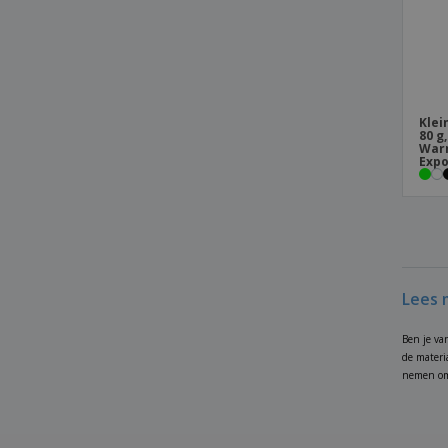
Bamboe wijn cadeauset
Banner Oe
Bestek Set Basuky
Bestek Set Dranel
Klei
80 g
Bestek Set Plusin
War
Expo
Bestekset RVS
Bierbeker
Biologisch afbreekbare vorken
Bladwijzer Momo
Lees 
Blender Fruver
Blik voor Hollandse wafels
Ben je va
de materi
Bloempot Konte
nemen om 
Bloempot Tumil
Bloempot set