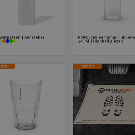
werpsteen | Aansteker
Polypropyleen longdrinkbeke
240ml | Highball glazen
OMO
PROMO