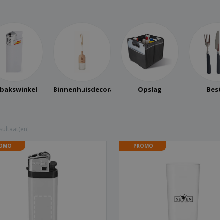
Posters
Eten en snoep
Eco
Boe
Koffers en rugzakken
Printeretiketten
cat
bakswinkel
Binnenhuisdecoratie
Opslag
Bes
sultaat(en)
OMO
PROMO