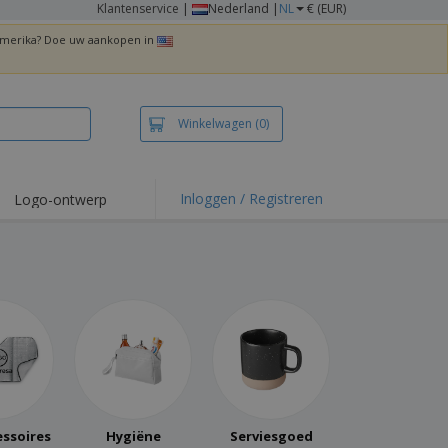
Klantenservice
|
Nederland |
NL
€ (EUR)
 Amerika? Doe uw aankopen in
Winkelwagen
(0)
Inloggen / Registreren
Logo-ontwerp
 items en acties
irts en polo's
duurwerk
enactiviteiten
iswerken
zenddozen
ersonaliseerde
chenken
ssoires
Hygiëne
Serviesgoed