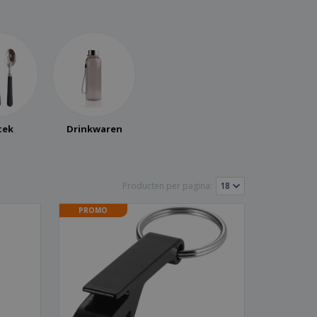
logische producten
ken en
alogussen
tek
Drinkwaren
Producten per pagina:
PROMO