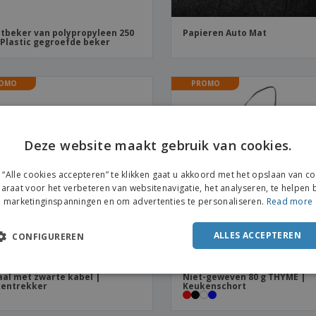
tbeker van polypropyleen 250
Papieren Auto Mat
 Plastic gegroefde beker
OMO
PROMO
Deze website maakt gebruik van cookies.
“Alle cookies accepteren” te klikken gaat u akkoord met het opslaan van c
araat voor het verbeteren van websitenavigatie, het analyseren, te helpen b
marketinginspanningen en om advertenties te personaliseren.
Read more
ALLES ACCEPTEREN
CONFIGUREREN
al met zwarte kabel |
Niet-geweven 80 g THYME |
kentrekker
Keukenschort