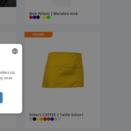
Mok Wilem | Metalen mok
PROMO
ENGLISH
ookies op
DUTCH
ij onze
Schort COFFEE | Taille Schort
+
2