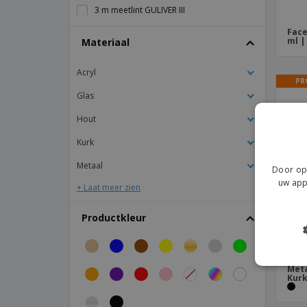
3 m meetlint GULIVER III
4-delige wijnset in houten standaard
Face
ml |
Materiaal
5 m MERIBEL V meetlint
Acryl
5 m meetlint GULIVER V
PR
6-delige stationaire set
Glas
ABS 6-in-1 survivaltool
Hout
ABS BMI meetlint
Kurk
ABS elektrische blender
Metaal
Door op 
ABS en metalen schroevendraaierset
uw app
+ Laat meer zien
ABS hobbymes
Productkleur
ABS ijskrabber en polyester handschoen
ABS kooktimer
ABS kookwekker
Meta
Kur
ABS liniaal