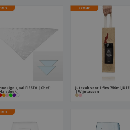
OMO
PROMO
hoekige sjaal FIESTA | Chef-
Jutezak voor 1 fles 750ml JU
Halsdoek
| Wijntassen
OMO