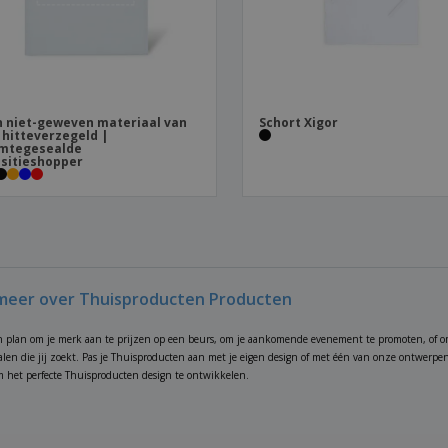
n niet-geweven materiaal van
Schort Xigor
, hitteverzegeld |
mtegesealde
sitieshopper
meer over Thuisproducten Producten
n plan om je merk aan te prijzen op een beurs, om je aankomende evenement te promoten, of o
alen die jij zoekt. Pas je Thuisproducten aan met je eigen design of met één van onze ontwerpen
het perfecte Thuisproducten design te ontwikkelen.