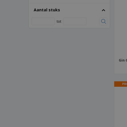
Antibacterieel Sleutelhanger Anticontact
Aantal stuks
Riken
Aromatische Set Hanks
tot
Auto Telefoonhouder
Auto ijskrabber met want
Autogel dispenserzak
BALIC X-act
Gin 
BETTER & SMART sanitaire tas
BUCHANIO cocktailmixer
BURDOCK bamboe theedoos
PR
Bal Niki
Bamboe Pincet
Bamboe bestek met rietje
Bamboe bestekset
Bamboe snijplank