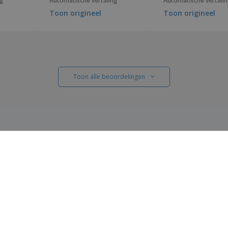
ng
Automatische vertaling
Automatische vertali
Toon origineel
Toon origineel
Toon alle beoordelingen