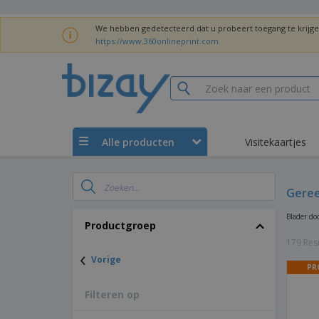
We hebben gedetecteerd dat u probeert toegang te krijg
https://www.360onlineprint.com
Alle producten
Visitekaartjes
Gere
Blader do
Productgroep
179 Resu
‹
Vorige
PR
Filteren op