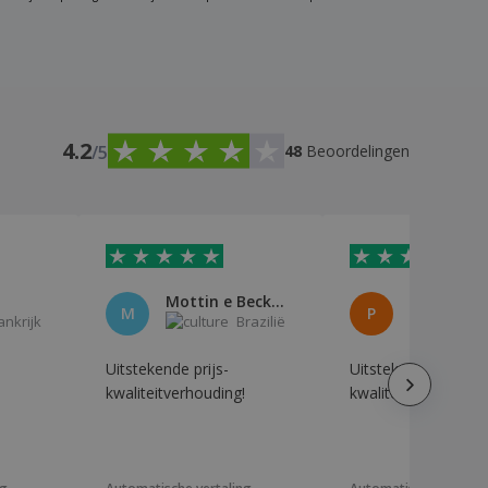
4.2
/5
48
Beoordelingen
Mottin e Beck Arquitetura Ltda
PYROCON
M
P
ankrijk
Brazilië
B
Uitstekende prijs-
Uitstekende prijs-
kwaliteitverhouding!
kwaliteitverhouding
.