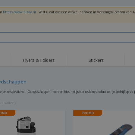
en
https://www.bizay.nl
. Wist u dat we een winkel hebben in Verenigde Staten van
Flyers & Folders
Stickers
edschappen
or onze selectie van Gereedschappen heen en kies het juiste reclameproduct om je bedrijf op de j
ltaat(en)
OMO
PROMO