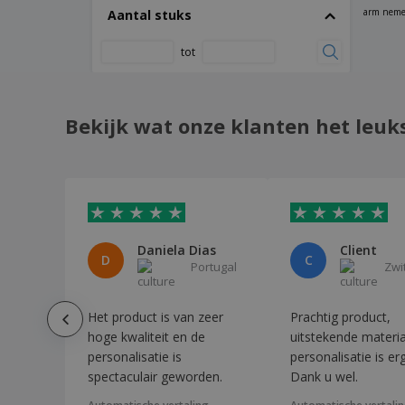
arm nemen
Aantal stuks
Gereedschaps Set Mostik
Gereedschaps Set Wheels
tot
Gereedschapset
Gereedschapsset van aluminium en
Bekijk wat onze klanten het leuk
metaal
Handschoenen Hetson
Houder Atosh
Houder Osorix
Houten multitool mini
Daniela Dias
Client
D
C
Ijskrabber Dasha
Portugal
Zwi
Ijskrabber Feniok
Het product is van zeer
Prachtig product,
Ijskrabber Guñon
hoge kwaliteit en de
uitstekende materiale
Intrekbare snijder
personalisatie is
personalisatie is erg
KAPRUN multifunctioneel mes
spectaculair geworden.
Dank u wel.
Kleermakers meetlint