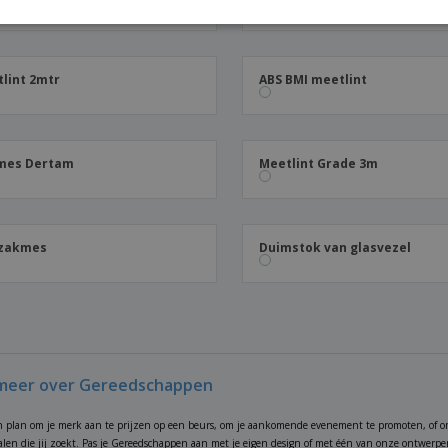
lint 2mtr
ABS BMI meetlint
mes Dertam
Meetlint Grade 3m
 zakmes
Duimstok van glasvezel
meer over Gereedschappen
n plan om je merk aan te prijzen op een beurs, om je aankomende evenement te promoten, of o
alen die jij zoekt. Pas je Gereedschappen aan met je eigen design of met één van onze ontwerpen