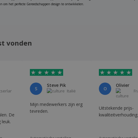
 om het perfecte Gereedschappen design te ontwikkelen.
st vonden
Steve Pik
Olivier
S
O
tserland
Italië
Fr
Mijn medewerkers zijn erg
Uitstekende prijs-
tevreden.
n. De
kwaliteitverhouding
 leuk.