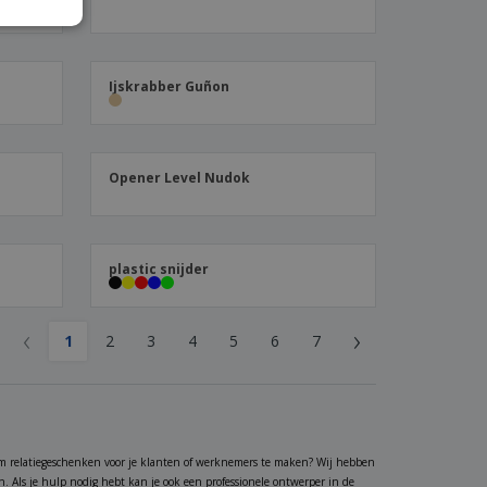
Ijskrabber Guñon
Opener Level Nudok
plastic snijder
‹
›
1
2
3
4
5
6
7
m relatiegeschenken voor je klanten of werknemers te maken? Wij hebben
. Als je hulp nodig hebt kan je ook een professionele ontwerper in de